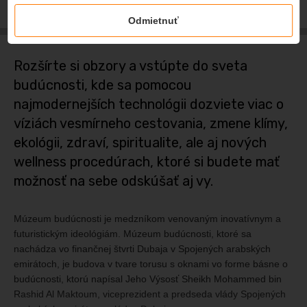
Zobraziť mapu
Odmietnuť
Rozšírte si obzory a vstúpte do sveta
budúcnosti, kde sa pomocou
najmodernejších technológii dozviete viac o
víziách vesmírneho cestovania, zmene klímy,
ekológii, zdraví, spiritualite, ale aj nových
wellness procedúrach, ktoré si budete mať
možnosť na sebe odskúšať aj vy.
Múzeum budúcnosti je medzníkom venovaným inovatívnym a
futuristickým ideológiám. Múzeum budúcnosti, ktoré sa
nachádza vo finančnej štvrti Dubaja v Spojených arabských
emirátoch, je budova v tvare torusu s oknami vo forme básne o
budúcnosti, ktorú napísal Jeho Výsosť Sheikh Mohammed bin
Rashid Al Maktoum, viceprezident a predseda vlády Spojených