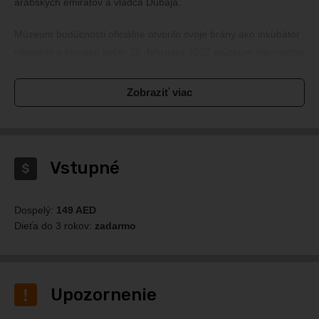
arabských emirátov a vládca Dubaja.
Múzeum budúcnosti oficiálne otvorilo svoje brány ako inkubátor
nápadov a inovácií večer 22. februára 2022 múzeum slávnostne
otvorila Jeho Výsosť šejk Mohammed bin Rashid Al Maktoum,
viceprezident Spojených arabských emirátov, premiér a vládca
Zobraziť viac
Dubaja, pri tejto príležitosti so žiarivou svetelnou šou.
Cieľom tohto múzea je ako prvé pozerať do budúcnosti, nie do
minulosti. Hovorí sa, že všetko v múzeu je podľa predpovedí v
Vstupné
roku 2071.
Dospelý:
149 AED
Dieťa do 3 rokov:
zadarmo
Upozornenie