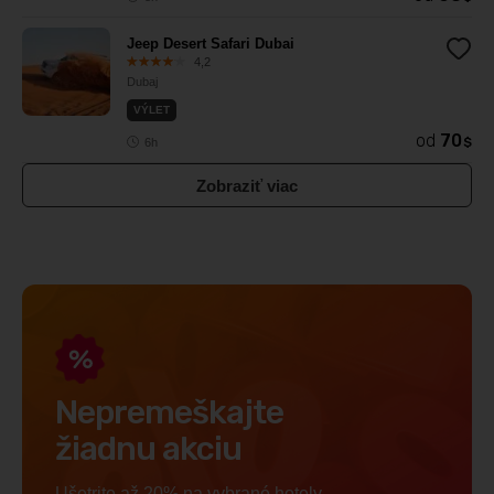
Jeep Desert Safari Dubai
4,2
Dubaj
VÝLET
od
70
$
6h
Zobraziť viac
Nepremeškajte
žiadnu akciu
Ušetrite až 20% na vybrané hotely