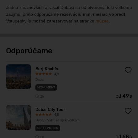
Jedna z najnovších atrakcií Dubaja sa od otvorenia teší veľkému
záujmu, preto odporúčame
rezerváciu min. mesiac vopred!
Vstupenky je možné zarezervovať na stránke
múzea
.
Odporúčame
Burj Khalifa
4,9
Dubaj
MONUMENT
od
49
$
2h
Dubai City Tour
4,8
Dubaj - Výlet so sprievodcom
SPRIEVODCA
od
68
$
8h