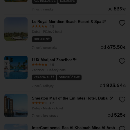
ALL INCLUSIVE
EXLUSIVE
od
539
€
7 nocí / raňajky
Le Royal Méridien Beach Resort & Spa 5*
4,5
Dubaj - Plážový hotel
OBĽUBENÝ
od
675,50
€
7 nocí / polpenzia
LUX Marijani Zanzibar 5*
4,5
Zanzibar - Plážový hotel
KRÁSNA PLÁŽ
ODPORÚČAME
od
823,64
€
7 nocí / raňajky
Sheraton Mall of the Emirates Hotel, Dubai 5*
4,2
Dubaj - Mestský hotel
od
525
€
7 nocí / bez stravy
InterContinental Ras Al Khaimah Mina Al Arab