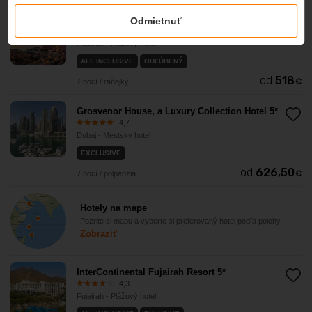
Fairmont Fujairah Beach Resort 5*
Odmietnuť
3,8
Fujairah - Plážový hotel
ALL INCLUSIVE
OBĽÚBENÝ
od
518
€
7 nocí / raňajky
Grosvenor House, a Luxury Collection Hotel 5*
4,7
Dubaj - Mestský hotel
EXCLUSIVE
od
626,50
€
7 nocí / polpenzia
Hotely na mape
Pozrite si mapu a vyberte si preferovaný hotel podľa polohy.
Zobraziť
InterContinental Fujairah Resort 5*
4,3
Fujairah - Plážový hotel