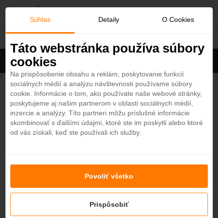
O
Súhlas
Detaily
O Cookies
Hotely
b
Táto webstránka používa súbory
cookies
Filter
ľ
Cena na osobu
Zoradiť
Na prispôsobenie obsahu a reklám, poskytovanie funkcií
sociálnych médií a analýzu návštevnosti používame súbory
Zobrazených
202
zo 667 hotelov
Zobraziť všetky
ú
cookie. Informácie o tom, ako používate naše webové stránky,
poskytujeme aj našim partnerom v oblasti sociálnych médií,
b
Fairmont Ajman 5*
inzercie a analýzy. Títo partneri môžu príslušné informácie
4,3
skombinovať s ďalšími údajmi, ktoré ste im poskytli alebo ktoré
Ajman - Plážový hotel
od vás získali, keď ste používali ich služby.
e
ALL INCLUSIVE
OBĽÚBENÝ
od
511
€
7 nocí / raňajky
n
Grand Hyatt Abu Dhabi Hotel & Residences
Povoliť všetko
Emirates Pearl 5*
é
4,5
Abu Dhabi - Plážový hotel
Prispôsobiť
od
486,50
€
7 nocí / bez stravy