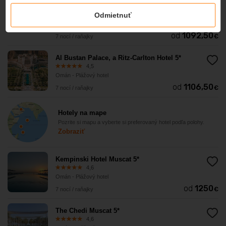
Omán - Plážový hotel
Odmietnuť
EXCLUSIVE
od
1092,50
€
7 nocí / raňajky
Al Bustan Palace, a Ritz-Carlton Hotel 5*
4,5
Omán - Plážový hotel
od
1106,50
€
7 nocí / raňajky
Hotely na mape
Pozrite si mapu a vyberte si preferovaný hotel podľa polohy.
Zobraziť
Kempinski Hotel Muscat 5*
4,6
Omán - Plážový hotel
od
1250
€
7 nocí / raňajky
The Chedi Muscat 5*
4,6