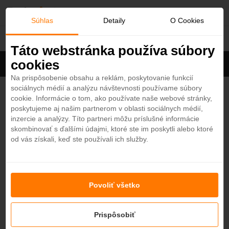
O
Súhlas
Detaily
O Cookies
Omán
b
Táto webstránka používa súbory
cookies
Filter
ľ
Cena na osobu
Zoradiť
Na prispôsobenie obsahu a reklám, poskytovanie funkcií
sociálnych médií a analýzu návštevnosti používame súbory
ú
W Muscat 5*
cookie. Informácie o tom, ako používate naše webové stránky,
4,5
poskytujeme aj našim partnerom v oblasti sociálnych médií,
Omán - Plážový hotel
b
inzercie a analýzy. Títo partneri môžu príslušné informácie
od
966,50
€
7 nocí / raňajky
skombinovať s ďalšími údajmi, ktoré ste im poskytli alebo ktoré
od vás získali, keď ste používali ich služby.
e
Hilton Muscat Al Bandar (ex.Shangri-La Barr Al
Jissah Resort & Spa - Al Bandar) 5*
4,3
n
Omán - Plážový hotel
OBĽÚBENÝ
Povoliť všetko
é
od
1078,50
€
7 nocí / raňajky
Prispôsobiť
Jumeirah Muscat Bay 5*
4,6