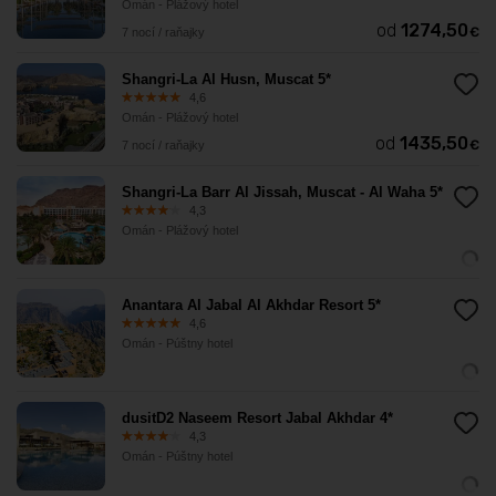
Omán - Plážový hotel
od
1274,50
€
7 nocí / raňajky
Shangri-La Al Husn, Muscat 5*
4,6
Omán - Plážový hotel
od
1435,50
€
7 nocí / raňajky
Shangri-La Barr Al Jissah, Muscat - Al Waha 5*
4,3
Omán - Plážový hotel
Anantara Al Jabal Al Akhdar Resort 5*
4,6
Omán - Púštny hotel
dusitD2 Naseem Resort Jabal Akhdar 4*
4,3
Omán - Púštny hotel