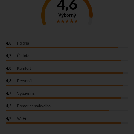
4,6
Výborný
4,6
Poloha
4,7
Čistota
4,8
Komfort
4,8
Personál
4,7
Vybavenie
4,2
Pomer cena/kvalita
4,7
Wi-Fi