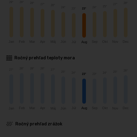
29°
29°
28°
28°
27°
27°
26°
25°
24°
24°
23°
23°
Mar
Dec
Máj
Jún
Sep
Jan
Feb
Apr
Nov
Okt
Júl
Aug
Ročný prehľad teploty mora
28°
28°
28°
27°
27°
26°
25°
25°
24°
24°
23°
23°
Júl
Okt
Dec
Feb
Mar
Apr
Aug
Sep
Jún
Nov
Jan
Máj
Ročný prehľad zrážok