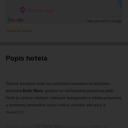
Zobraziť mapu
Popis hotela
Štýlový
boutique
hotel sa nachádza neďaleko turistického
letoviska
Belle Mare
, priamo na udržiavanej piesočnej pláži.
Hotel je určený všetkým vekovým kategóriám a vďaka príjemnej
a komornej atmosfére osloví rodiny rovnako ako páry a
dospelých.
Plážový rezort
LUX* Belle Mare
vyniká medzi hotelmi na