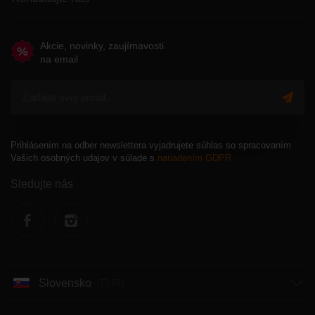
Akcie, novinky, zaujímavosti
na email
Prihlásením na odber newslettera vyjadrujete súhlas so spracovaním
Vašich osobných udajov v súlade s
nariadením GDPR
Sledujte nás
F
I
Slovensko
a
n
(EUR)
c
s