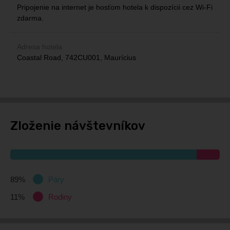
po Kelly Hoppen. K dispozícií je aj exkluzívna ponuka
Pripojenie na internet je hosťom hotela k dispozícii cez Wi-Fi
čapovaných remeselných pív.
zdarma.
Maison LUX*
: vychutnajte si čerstvo praženú organickú kávu
Adresa hotela
Coastal Road, 742CU001, Maurícius
ICI
: dovolenka bez zmrzliny je ako bazén bez vody, určite si
vyberiete zo širokej ponuky zmrzliny a dezertov
Zloženie návštevníkov
89%
Páry
11%
Rodiny