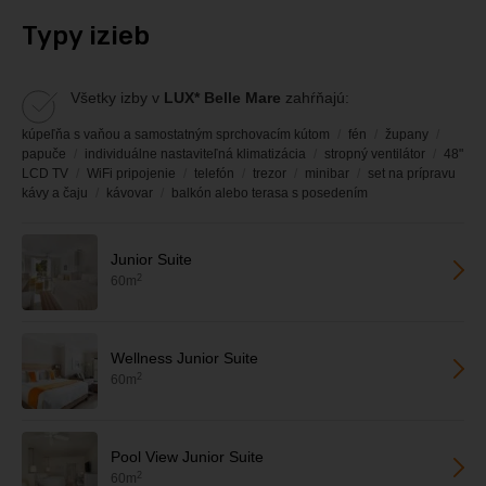
Typy izieb
Všetky izby v
LUX* Belle Mare
zahŕňajú:
kúpeľňa s vaňou a samostatným sprchovacím kútom
fén
župany
papuče
individuálne nastaviteľná klimatizácia
stropný ventilátor
48"
LCD TV
WiFi pripojenie
telefón
trezor
minibar
set na prípravu
kávy a čaju
kávovar
balkón alebo terasa s posedením
Junior Suite
2
60m
Wellness Junior Suite
2
60m
Pool View Junior Suite
2
60m