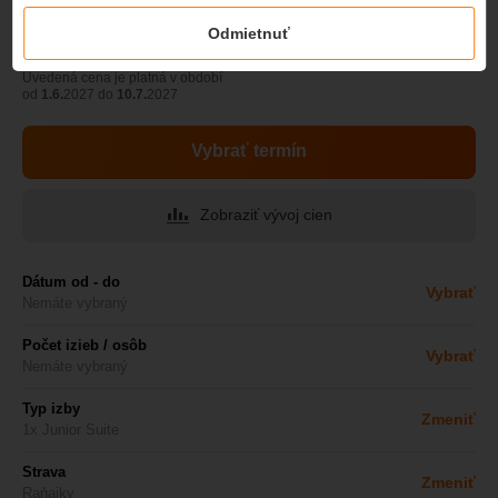
1195,50
€
1075,50
Odmietnuť
od
Cena na osobu
€
Uvedená cena je platná v období
od
1.6.
2027 do
10.7.
2027
Vybrať termín
Zobraziť vývoj cien
Dátum od - do
Vybrať
Nemáte vybraný
Počet izieb / osôb
Vybrať
Nemáte vybraný
Typ izby
Zmeniť
1x Junior Suite
Strava
Zmeniť
Raňajky