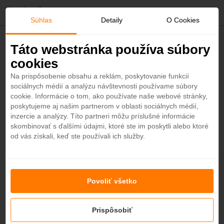
O
Súhlas
Detaily
O Cookies
b
Späť
Táto webstránka používa súbory
LUX* Belle Mare 5*
cookies
ľ
Maurícius - Plážový hotel
Na prispôsobenie obsahu a reklám, poskytovanie funkcií
4,6
sociálnych médií a analýzu návštevnosti používame súbory
ú
cookie. Informácie o tom, ako používate naše webové stránky,
-10%
poskytujeme aj našim partnerom v oblasti sociálnych médií,
Zľava končí o
24
dní
2
h
54
m
b
inzercie a analýzy. Títo partneri môžu príslušné informácie
skombinovať s ďalšími údajmi, ktoré ste im poskytli alebo ktoré
od vás získali, keď ste používali ich služby.
e
n
Povoliť všetko
é
+43
Prispôsobiť