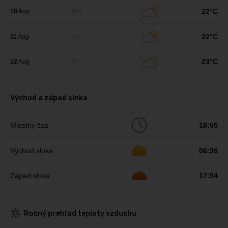
22°C
10
Aug
PO
22°C
11
Aug
UT
23°C
12
Aug
ST
Východ a západ slnka
Miestny čas
18:05
Východ slnka
06:36
Západ slnka
17:54
Ročný prehľad teploty vzduchu