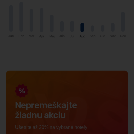
Jún
Nov
Dec
Okt
Jan
Sep
Feb
Mar
Máj
Aug
Apr
Júl
Nepremeškajte
žiadnu akciu
Ušetrite až 20% na vybrané hotely