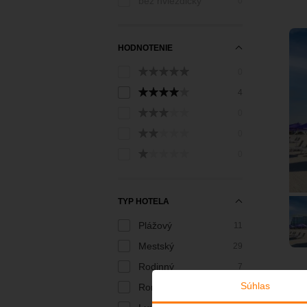
bez hviezdičky
0
HODNOTENIE
0
4
0
0
0
TYP HOTELA
Plážový
11
Mestský
29
Rodinný
7
Súhlas
Romantický
1