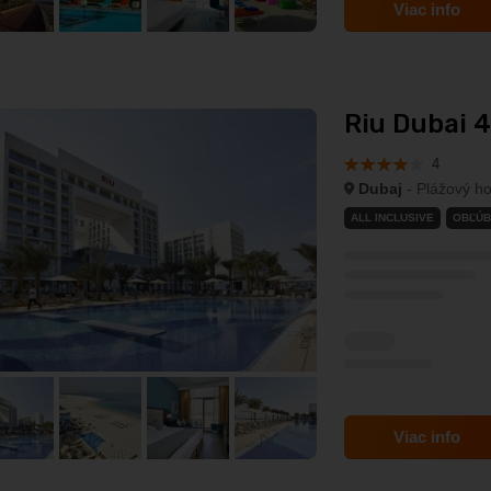
Viac info
Riu Dubai 4
4
Dubaj
- Plážový ho
ALL INCLUSIVE
OBĽÚB
Viac info