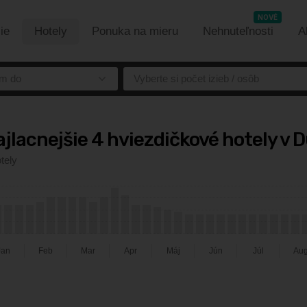
NOVÉ
ie
Hotely
Ponuka na mieru
Nehnuteľnosti
A
m do
Vyberte si počet izieb / osôb
jlacnejšie 4 hviezdičkové hotely v D
tely
Jan
Feb
Mar
Apr
Máj
Jún
Júl
Au