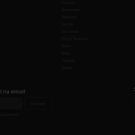
Turecko
Španielsko
Taliansko
Karibik
Abu Dhabi
Ras Al Khaimah
Omán
Qatar
Fujairah
Ajman
i na email
Odoslať
 spracovaním