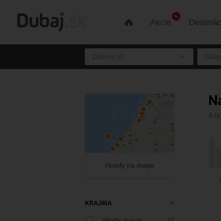
Akcie
Destinác
Úvod
Dátum od
Dátu
Na
4 ho
Hotely na mape
KRAJINA
Všetky hotely
89