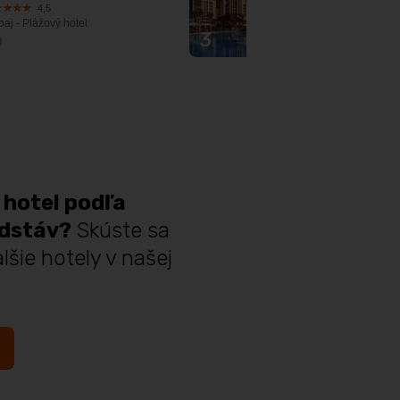
4,5
4,5
aj - Plážový hotel
Dubaj - Plážový hotel
3
od
1020
€
 hotel podľa
edstáv?
Skúste sa
lšie hotely v našej