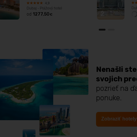
4,9
Dub
Dubaj - Plážový hotel
2
od
1277,50
€
1
2
Nenašli ste
svojich pr
pozrieť na ďa
ponuke.
Zobraziť hotely