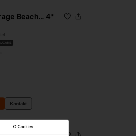
age Beach... 4*
tel
RÚČAME
Kontakt
O Cookies
on Dubai... 4*