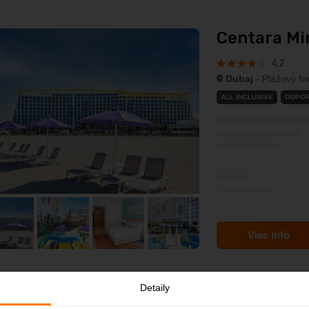
Centara Mir
4,2
Dubaj
- Plážový ho
ALL INCLUSIVE
ODPO
Viac info
Detaily
NH Collecti