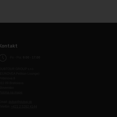
Kontakt
Po - Pia:
9:00 - 17:00
DUBTOUR GROUP s.r.o.
(EUROVEA Pelikan Lounge)
Pribinova 8
811 09 Bratislava
Slovensko
Poloha na mape
Email:
dubaj@dubaj.sk
Telefón:
+421 2 5262 4144