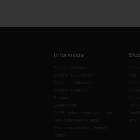
Informácie
Slu
Počasie v Emirátoch
Poiste
Počasie na Seychelách
Víza
Počasie na Maledivách
Emirat
Počasie na Mauríciu
flydub
Ramadán
Parkov
Garančný list
Transf
GDPR - ochrana osobných údajov
Turkis
FAQ - často kladené otázky
Ahlan 
Všeobecné zmluvné podmienky
(zájazd)