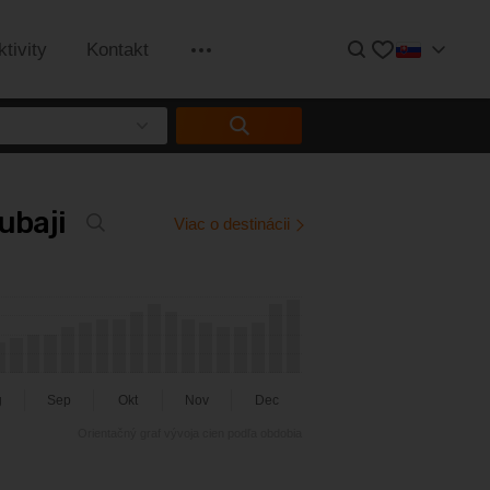
Hľadať
Obľúbené
ktivity
Kontakt
Informácie
ubaji
Viac o destinácii
g
Sep
Okt
Nov
Dec
Orientačný graf vývoja cien podľa obdobia