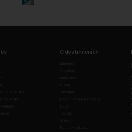
žby
O destináciách
nie
Maledivy
Seychely
es
Maurícius
ai
Dubaj
anie na letisku
Zanzibar
er na letisko
Dominikánska Republika
h Airlines
Egypt
Servis
Tunisko
Grécko
Kanárske Ostrovy