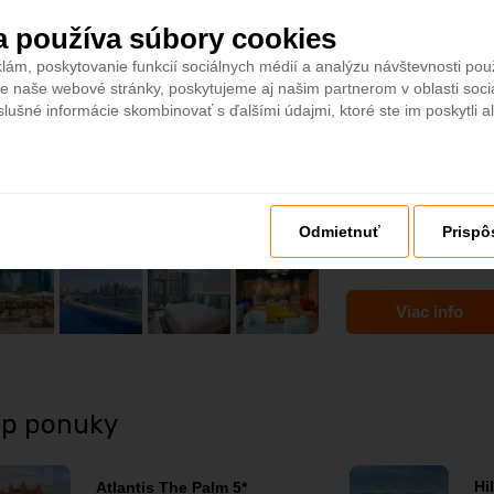
a používa súbory cookies
4,4
Dubaj
- Plážový ho
lám, poskytovanie funkcií sociálnych médií a analýzu návštevnosti po
e naše webové stránky, poskytujeme aj našim partnerom v oblasti sociá
DOPORUČUJEME
ALL 
slušné informácie skombinovať s ďalšími údajmi, ktoré ste im poskytli al
Odmietnuť
Prispô
Viac info
op ponuky
Hi
Atlantis The Palm 5*