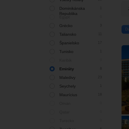
Dominikánska
1
Republika
Egypt
0
Grécko
3
D
Taliansko
11
Španielsko
17
Tunisko
1
Karibik
0
Emiráty
8
Maledivy
23
Seychely
1
Maurícius
18
Omán
0
Qatar
0
Turecko
0