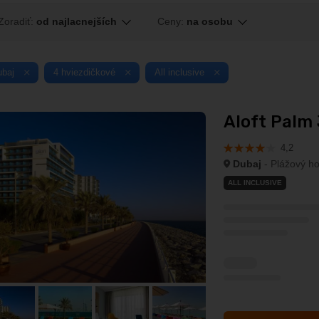
Zoradiť:
od najlacnejších
Ceny:
na osobu
ubaj
4 hviezdičkové
All inclusive
Aloft Palm
4,2
Dubaj
- Plážový ho
ALL INCLUSIVE