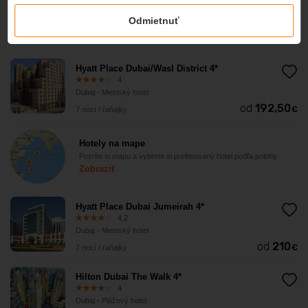
4,2
Odmietnuť
Dubaj - Mestský hotel
od
192,50
€
7 nocí / raňajky
Hyatt Place Dubai/Wasl District 4*
4
Dubaj - Mestský hotel
od
192,50
€
7 nocí / raňajky
Hotely na mape
Pozrite si mapu a vyberte si preferovaný hotel podľa polohy.
Zobraziť
Hyatt Place Dubai Jumeirah 4*
4,2
Dubaj - Mestský hotel
od
210
€
7 nocí / raňajky
Hilton Dubai The Walk 4*
4
Dubaj - Plážový hotel