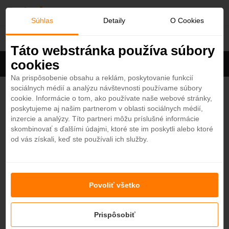
O
Súhlas
Detaily
O Cookies
Dubaj
b
Táto webstránka používa súbory
cookies
Filter
ľ
Cena na osobu
Zoradiť
Na prispôsobenie obsahu a reklám, poskytovanie funkcií
sociálnych médií a analýzu návštevnosti používame súbory
Zobrazených
44
zo 136 hotelov
Zobraziť všetky
ú
cookie. Informácie o tom, ako používate naše webové stránky,
poskytujeme aj našim partnerom v oblasti sociálnych médií,
b
Hilton Garden Inn Dubai Jumeirah (ex. Hilton
inzercie a analýzy. Títo partneri môžu príslušné informácie
Garden Inn Dubai Al Mina) 4*
skombinovať s ďalšími údajmi, ktoré ste im poskytli alebo ktoré
4
od vás získali, keď ste používali ich služby.
e
Dubaj - Mestský hotel
od
213,50
€
7 nocí / raňajky
n
TRYP by Wyndham Dubai 4*
4,3
Povoliť všetko
é
Dubaj - Mestský hotel
od
479,50
€
7 nocí / raňajky
Prispôsobiť
Hyatt Place Dubai/Al Rigga 4*