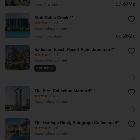
od
679
€
7 nocí / raňajky
Aloft Dubai Creek 4*
4,3
Dubaj - Mestský hotel
od
252
€
7 nocí / bez stravy
Radisson Beach Resort Palm Jumeirah 4*
4,4
Dubaj - Plážový hotel
OBĽÚBENÝ
The First Collection Marina 4*
4,1
Dubaj - Mestský hotel
The Heritage Hotel, Autograph Collection 4*
4,5
Dubaj - Mestský hotel