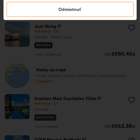
Maledivy - Plážový hotel
Odmietnuť
od
6705
€
7 nocí / raňajky
Joali Being 5*
4,6
Maledivy - Plážový hotel
NOVINKA
od
6580,40
€
7 nocí / polpenzia
Hotely na mape
Pozrite si mapu a vyberte si preferovaný hotel podľa polohy.
Zobraziť
Anantara Maia Seychelles Villas 5*
4,7
Seychely
EXCLUSIVE
od
6062,38
€
7 nocí / raňajky
OZEN Reserve Bolifushi 5*