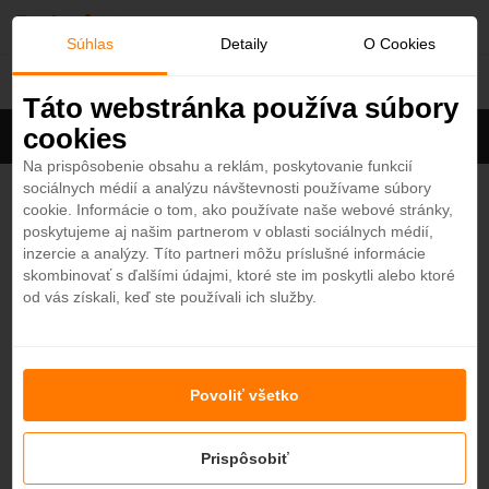
O
Súhlas
Detaily
O Cookies
Hotely
b
Táto webstránka používa súbory
cookies
Filter
ľ
Cena na osobu
Zoradiť
Na prispôsobenie obsahu a reklám, poskytovanie funkcií
sociálnych médií a analýzu návštevnosti používame súbory
Zobrazených
201
zo 667 hotelov
Zobraziť všetky
ú
cookie. Informácie o tom, ako používate naše webové stránky,
poskytujeme aj našim partnerom v oblasti sociálnych médií,
b
Kudadoo Maldives Private Island 5*
inzercie a analýzy. Títo partneri môžu príslušné informácie
4,8
skombinovať s ďalšími údajmi, ktoré ste im poskytli alebo ktoré
Maledivy - Plážový hotel
od vás získali, keď ste používali ich služby.
e
od
13705
€
7 nocí / Anything Anytime Anywhere
n
One&Only Reethi Rah 5*
4,7
Povoliť všetko
Maledivy - Plážový hotel
é
od
8613,20
€
7 nocí / raňajky
Prispôsobiť
Jumeirah Olhahali Island Maldives 5*
4,7