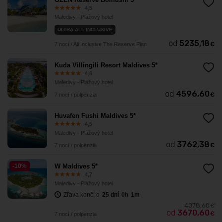
4,5
Maledivy - Plážový hotel
ULTRA ALL INCLUSIVE
od
5235,18
€
7 nocí / All Inclusive The Reserve Plan
Kuda Villingili Resort Maldives 5*
4,6
Maledivy - Plážový hotel
od
4596,60
€
7 nocí / polpenzia
Huvafen Fushi Maldives 5*
4,5
Maledivy - Plážový hotel
od
3762,38
€
7 nocí / polpenzia
-10%
W Maldives 5*
4,7
Maledivy - Plážový hotel
Zľava končí o
25
dní
0
h
1
m
4078,60
€
od
3670,60
€
7 nocí / polpenzia