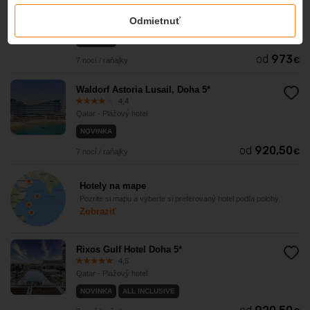
4,3
Odmietnuť
Qatar - Plážový hotel
NOVINKA
od
973
€
7 nocí / raňajky
Waldorf Astoria Lusail, Doha 5*
4,4
Qatar - Plážový hotel
NOVINKA
od
920,50
€
7 nocí / raňajky
Hotely na mape
Pozrite si mapu a vyberte si preferovaný hotel podľa polohy.
Zobraziť
Rixos Gulf Hotel Doha 5*
4,5
Qatar - Plážový hotel
NOVINKA
ALL INCLUSIVE