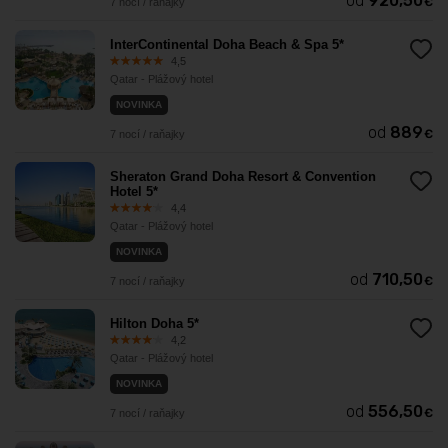
od
920,50
€
7 nocí / raňajky
InterContinental Doha Beach & Spa 5*
4,5
Qatar - Plážový hotel
NOVINKA
od
889
€
7 nocí / raňajky
Sheraton Grand Doha Resort & Convention
Hotel 5*
4,4
Qatar - Plážový hotel
NOVINKA
od
710,50
€
7 nocí / raňajky
Hilton Doha 5*
4,2
Qatar - Plážový hotel
NOVINKA
od
556,50
€
7 nocí / raňajky