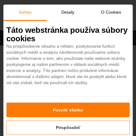
O
Súhlas
Detaily
O Cookies
Qatar
b
Táto webstránka používa súbory
cookies
Filter
ľ
Cena na osobu
Zoradiť
Na prispôsobenie obsahu a reklám, poskytovanie funkcií
sociálnych médií a analýzu návštevnosti používame súbory
ú
Rixos Premium Qetaifan Island North 5*
cookie. Informácie o tom, ako používate naše webové stránky,
3,9
poskytujeme aj našim partnerom v oblasti sociálnych médií,
Qatar - Plážový hotel
b
inzercie a analýzy. Títo partneri môžu príslušné informácie
NOVINKA
ALL INCLUSIVE
skombinovať s ďalšími údajmi, ktoré ste im poskytli alebo ktoré
od
1151,50
€
7 nocí / raňajky
od vás získali, keď ste používali ich služby.
e
Hilton Salwa Beach Resort & Villas 5*
n
4,3
Qatar - Plážový hotel
Povoliť všetko
NOVINKA
ALL INCLUSIVE
é
od
1015
€
7 nocí / raňajky
Prispôsobiť
Marsa Malaz Kempinski, The Pearl 5*