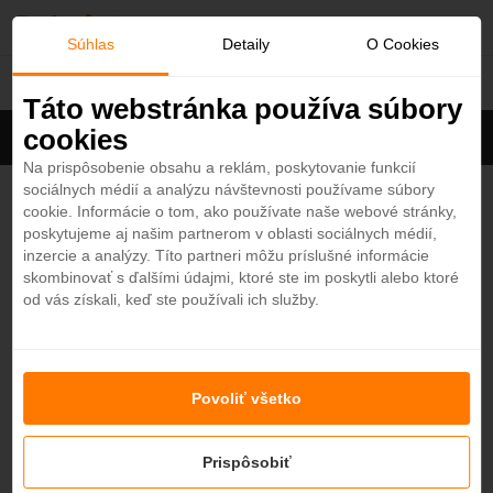
O
Súhlas
Detaily
O Cookies
Hotely
b
Táto webstránka používa súbory
cookies
Filter
ľ
Cena na osobu
Zoradiť
Na prispôsobenie obsahu a reklám, poskytovanie funkcií
sociálnych médií a analýzu návštevnosti používame súbory
Zobrazených
238
zo 667 hotelov
Zobraziť všetky
ú
cookie. Informácie o tom, ako používate naše webové stránky,
poskytujeme aj našim partnerom v oblasti sociálnych médií,
b
Kudadoo Maldives Private Island 5*
inzercie a analýzy. Títo partneri môžu príslušné informácie
4,8
skombinovať s ďalšími údajmi, ktoré ste im poskytli alebo ktoré
Maledivy - Plážový hotel
od vás získali, keď ste používali ich služby.
e
od
13705
€
7 nocí / Anything Anytime Anywhere
n
One&Only Reethi Rah 5*
4,7
Povoliť všetko
Maledivy - Plážový hotel
é
od
8613,20
€
7 nocí / raňajky
Prispôsobiť
Jumeirah Olhahali Island Maldives 5*
4,7