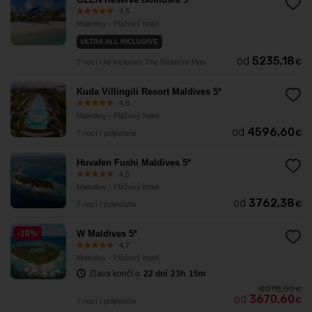
4,5
Maledivy - Plážový hotel
ULTRA ALL INCLUSIVE
od
5235,18
€
7 nocí / All Inclusive The Reserve Plan
Kuda Villingili Resort Maldives 5*
4,6
Maledivy - Plážový hotel
od
4596,60
€
7 nocí / polpenzia
Huvafen Fushi Maldives 5*
4,5
Maledivy - Plážový hotel
od
3762,38
€
7 nocí / polpenzia
-10%
W Maldives 5*
4,7
Maledivy - Plážový hotel
Zľava končí o
22
dní
23
h
15
m
4078,60
€
od
3670,60
€
7 nocí / polpenzia