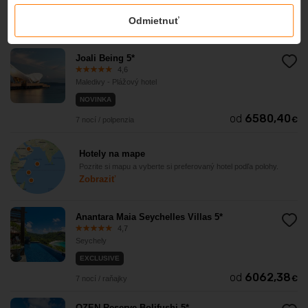
Maledivy - Plážový hotel
Odmietnuť
od
6705
€
7 nocí / raňajky
Joali Being 5*
4,6
Maledivy - Plážový hotel
NOVINKA
od
6580,40
€
7 nocí / polpenzia
Hotely na mape
Pozrite si mapu a vyberte si preferovaný hotel podľa polohy.
Zobraziť
Anantara Maia Seychelles Villas 5*
4,7
Seychely
EXCLUSIVE
od
6062,38
€
7 nocí / raňajky
OZEN Reserve Bolifushi 5*