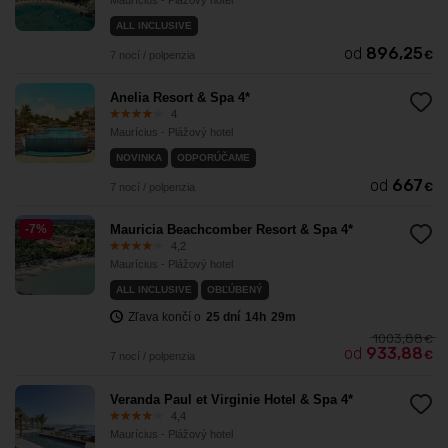
Maurícius - Plážový hotel
ALL INCLUSIVE
od
896,25
€
7 nocí / polpenzia
Anelia Resort & Spa 4*
4
Maurícius - Plážový hotel
NOVINKA
ODPORÚČAME
od
667
€
7 nocí / polpenzia
-7%
Mauricia Beachcomber Resort & Spa 4*
4,2
Maurícius - Plážový hotel
ALL INCLUSIVE
OBĽÚBENÝ
Zľava končí o
25
dní
14
h
29
m
1003,88
€
od
933,88
€
7 nocí / polpenzia
Veranda Paul et Virginie Hotel & Spa 4*
4,4
Maurícius - Plážový hotel