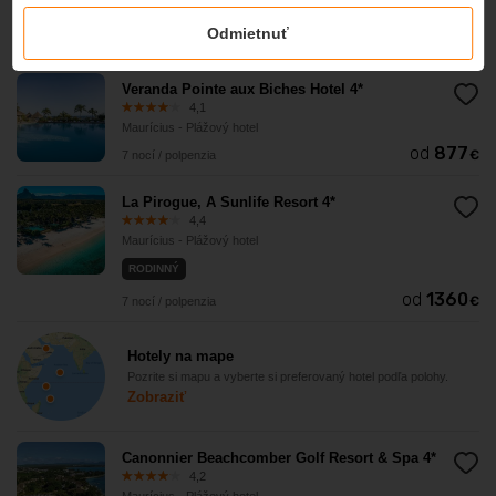
MOŽNOSŤ ALL INCLUSIVE
Odmietnuť
od
1447,50
€
7 nocí / polpenzia
Veranda Pointe aux Biches Hotel 4*
4,1
Maurícius - Plážový hotel
od
877
€
7 nocí / polpenzia
La Pirogue, A Sunlife Resort 4*
4,4
Maurícius - Plážový hotel
RODINNÝ
od
1360
€
7 nocí / polpenzia
Hotely na mape
Pozrite si mapu a vyberte si preferovaný hotel podľa polohy.
Zobraziť
Canonnier Beachcomber Golf Resort & Spa 4*
4,2