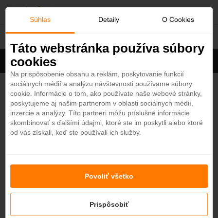
O
Súhlas
Detaily
O Cookies
Maurícius
b
Táto webstránka používa súbory
cookies
Filter
ľ
Cena na osobu
Zoradiť
Na prispôsobenie obsahu a reklám, poskytovanie funkcií
sociálnych médií a analýzu návštevnosti používame súbory
Zobrazených
18
z 66 hotelov
Zobraziť všetky
ú
cookie. Informácie o tom, ako používate naše webové stránky,
poskytujeme aj našim partnerom v oblasti sociálnych médií,
b
-7%
Zilwa Attitude 4*
inzercie a analýzy. Títo partneri môžu príslušné informácie
4,3
skombinovať s ďalšími údajmi, ktoré ste im poskytli alebo ktoré
Maurícius - Plážový hotel
od vás získali, keď ste používali ich služby.
e
OBĽÚBENÝ
Zľava končí o
25
dní
14
h
29
m
n
901,50
€
od
838,50
€
7 nocí / polpenzia
Povoliť všetko
é
Victoria Beachcomber Resort & Spa 4*
4,4
Prispôsobiť
Maurícius - Plážový hotel