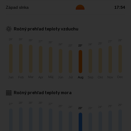
Západ slnka
17:54
Ročný prehľad teploty vzduchu
29°
29°
28°
28°
27°
27°
26°
25°
24°
24°
23°
23°
Mar
Dec
Máj
Jún
Sep
Jan
Feb
Apr
Nov
Okt
Júl
Aug
Ročný prehľad teploty mora
28°
28°
28°
27°
27°
26°
25°
25°
24°
24°
23°
23°