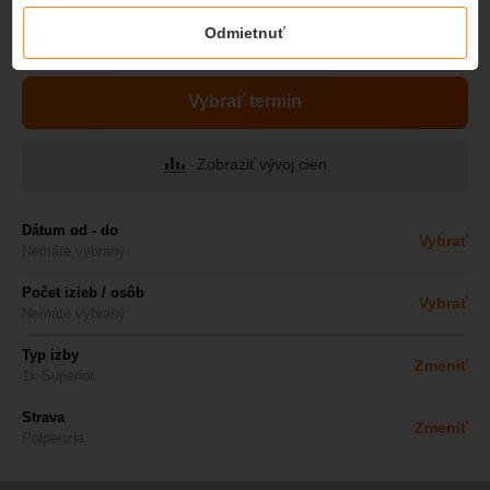
Uvedená cena je platná v období
Odmietnuť
od
29.7.
2026 do
1.10.
2026
Vybrať termín
Zobraziť vývoj cien
Dátum od - do
Vybrať
Nemáte vybraný
Počet izieb / osôb
Vybrať
Nemáte vybraný
Typ izby
Zmeniť
1x Superior
Strava
Zmeniť
Polpenzia