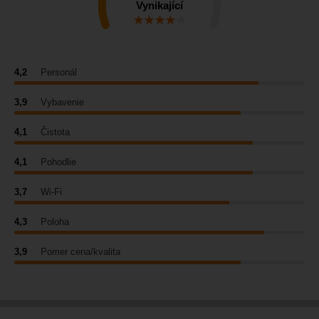
Vynikající
4,2
Personál
3,9
Vybavenie
4,1
Čistota
4,1
Pohodlie
3,7
Wi-Fi
4,3
Poloha
3,9
Pomer cena/kvalita