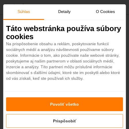
O
Súhlas
Detaily
O Cookies
b
Späť
Táto webstránka používa súbory
Anelia Resort & Spa 4*
cookies
ľ
Maurícius - Plážový hotel
Na prispôsobenie obsahu a reklám, poskytovanie funkcií
4
sociálnych médií a analýzu návštevnosti používame súbory
ú
cookie. Informácie o tom, ako používate naše webové stránky,
NOVINKA
ODPORÚČAME
poskytujeme aj našim partnerom v oblasti sociálnych médií,
b
inzercie a analýzy. Títo partneri môžu príslušné informácie
skombinovať s ďalšími údajmi, ktoré ste im poskytli alebo ktoré
od vás získali, keď ste používali ich služby.
e
n
+25
Povoliť všetko
é
Prispôsobiť
667
od
Cena na osobu
€