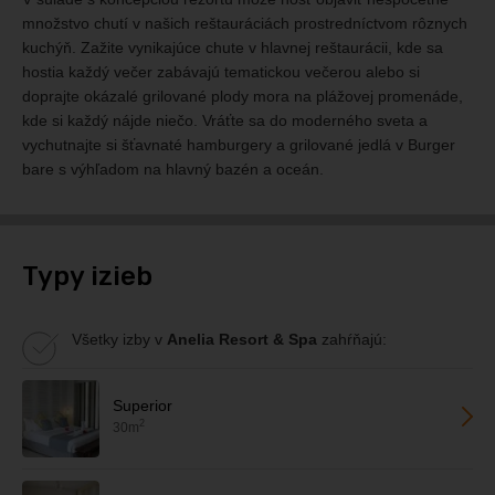
množstvo chutí v našich reštauráciách prostredníctvom rôznych
kuchýň. Zažite vynikajúce chute v hlavnej reštaurácii, kde sa
hostia každý večer zabávajú tematickou večerou alebo si
doprajte okázalé grilované plody mora na plážovej promenáde,
kde si každý nájde niečo. Vráťte sa do moderného sveta a
vychutnajte si šťavnaté hamburgery a grilované jedlá v Burger
bare s výhľadom na hlavný bazén a oceán.
Typy izieb
Všetky izby v
Anelia Resort & Spa
zahŕňajú:
Superior
2
30m