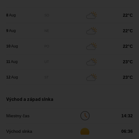
22°C
8
Aug
SO
22°C
9
Aug
NE
22°C
10
Aug
PO
23°C
11
Aug
UT
23°C
12
Aug
ST
Východ a západ slnka
Miestny čas
14:32
Východ slnka
06:36