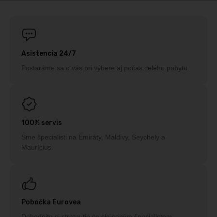
Asistencia 24/7
Postaráme sa o vás pri výbere aj počas celého pobytu.
100% servis
Sme špecialisti na Emiráty, Maldivy, Seychely a
Maurícius.
Pobočka Eurovea
Dohodnite si stretnutie so skúseným špecialistom