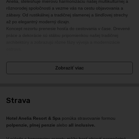
Anelia, stelesňuje mierovú harmonizáciu našej multikultúrnej a
rôznorodej spoločnosti a vezme vás na cestu objavovania a
zábavy. Od rustikálnej a tradičnej slamenej a šindľovej strechy
až po elegantný moderný dizajn.
Koncept rezortu prenesie hosťa do cestovania v čase. Drevené
práce a dekorácie sú stálou pripomienkou našej tradičnej
architektúry a zobrazujú rôzne fázy vývoja a modernizácie
ostrova.
Anelia vám porozpráva svoj príbeh, pozve vás, aby ste boli jeho
súčasťou a chce, aby ste si z pobytu priniesli nezabudnuteľné
Zobraziť viac
spomienky.
Strava
Hotel Anelia Resort & Spa
ponúka stravovanie formou
polpenzie, plnej penzie
alebo
all inclusive.
V súlade s koncepciou rezortu môže hosť objaviť nespočetné