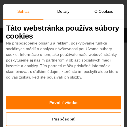
O
Súhlas
Detaily
O Cookies
Hotely
b
Táto webstránka používa súbory
cookies
Filter
ľ
Cena na osobu
Zoradiť
Na prispôsobenie obsahu a reklám, poskytovanie funkcií
sociálnych médií a analýzu návštevnosti používame súbory
Zobrazených
1
zo 667 hotelov
Zobraziť všetky
ú
cookie. Informácie o tom, ako používate naše webové stránky,
poskytujeme aj našim partnerom v oblasti sociálnych médií,
b
Hotel Riu Palace Santa Maria 5*
inzercie a analýzy. Títo partneri môžu príslušné informácie
4,3
skombinovať s ďalšími údajmi, ktoré ste im poskytli alebo ktoré
Kapverdské ostrovy - Plážový hotel
od vás získali, keď ste používali ich služby.
e
SAL ISLAND
n
Povoliť všetko
Nenašli ste hotel podľa svojich predstáv?
é
Skúste sa pozrieť na ďalšie hotely v našej ponuke.
Zobraziť hotely
Prispôsobiť