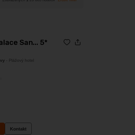
alace San... 5*
ovy
- Plážový hotel
Kontakt