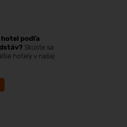
 hotel podľa
edstáv?
Skúste sa
lšie hotely v našej