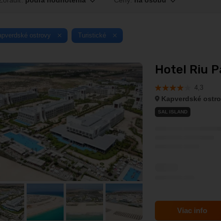
Zoradiť:
podľa hodnotenia
Ceny:
na osobu
apverdské ostrovy
Turistické
Hotel Riu P
4,3
Kapverdské ostr
SAL ISLAND
Viac info