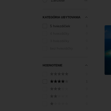
Zanzibar
12
KATEGÓRIA UBYTOVANIA
5 hviezdičiek
1
4 hviezdičky
0
3 hviezdičky
0
bez hviezdičky
0
HODNOTENIE
0
1
0
0
0