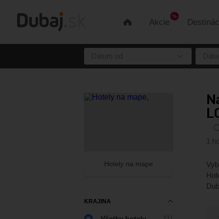
Akcie
Destinác
Úvod
Dátum od
Dátu
Na
L
1 ho
Hotely na mape
Vyb
Hot
Dub
KRAJINA
Všetky hotely
211