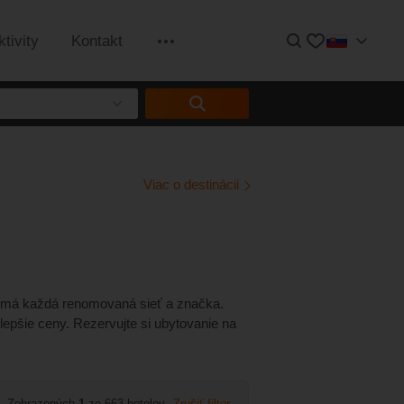
Hľadať
Obľúbené
ktivity
Kontakt
Informácie
Viac o destinácii
tu má každá renomovaná sieť a značka.
lepšie ceny. Rezervujte si ubytovanie na
Zobrazených
1
zo 663 hotelov
Zrušiť filter