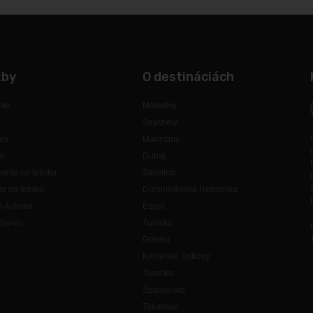
žby
O destináciách
nie
Maledivy
Seychely
es
Maurícius
ai
Dubaj
anie na letisku
Zanzibar
er na letisko
Dominikánska Republika
h Airlines
Egypt
Servis
Tunisko
Grécko
Kanárske Ostrovy
Turecko
Španielsko
Taliansko