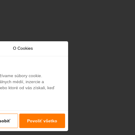
O Cookies
užívame súbory cookie.
lnych médií, inzercie a
ebo ktoré od vás získali, keď
sobiť
Povoliť všetko