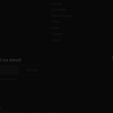
Karibik
Abu Dhabi
Ras Al Khaimah
Omán
Qatar
Fujairah
Ajman
i na email
Odoslať
 spracovaním
ky