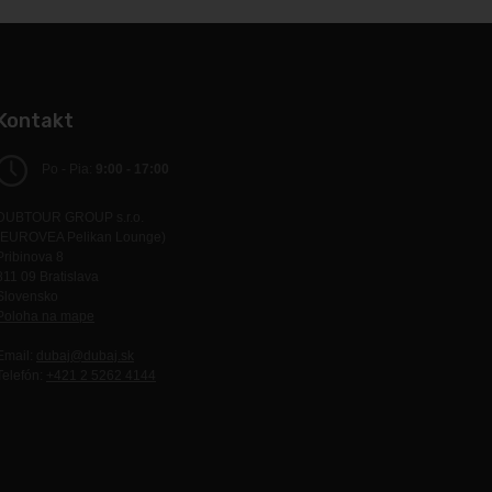
Kontakt
Po - Pia:
9:00 - 17:00
DUBTOUR GROUP s.r.o.
(EUROVEA Pelikan Lounge)
Pribinova 8
811 09 Bratislava
Slovensko
Poloha na mape
Email:
dubaj@dubaj.sk
Telefón:
+421 2 5262 4144