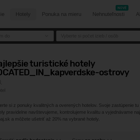
NOVÉ
ie
Hotely
Ponuka na mieru
Nehnuteľnosti
A
m do
Vyberte si počet izieb / osôb
jlepšie turistické hotely
OCATED_IN_kapverdske-ostrovy
tel
erte si z ponuky kvalitných a overených hotelov. Svoje zastúpenie 
ely pravidelne navštevujeme, kontrolujeme kvalitu a vyjednávame naj
aj.sk a môžete ušetriť až 20% na vybrané hotely.