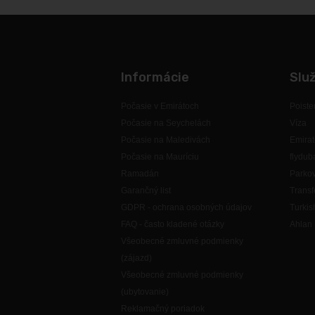
Informácie
Slu
Počasie v Emirátoch
Poiste
Počasie na Seychelách
Víza
Počasie na Maledivách
Emirat
Počasie na Mauríciu
flydub
Ramadán
Parkov
Garančný list
Transf
GDPR - ochrana osobných údajov
Turkis
FAQ - často kladené otázky
Ahlan 
Všeobecné zmluvné podmienky
(zájazd)
Všeobecné zmluvné podmienky
(ubytovanie)
Reklamačný poriadok