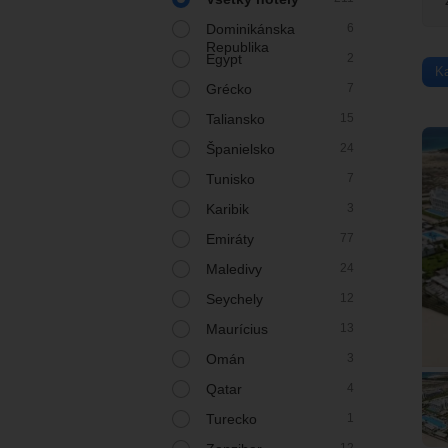
Dominikánska
6
Republika
Egypt
2
K
Grécko
7
Taliansko
15
Španielsko
24
Tunisko
7
Karibik
3
Emiráty
77
Maledivy
24
Seychely
12
Maurícius
13
Omán
3
Qatar
4
Turecko
1