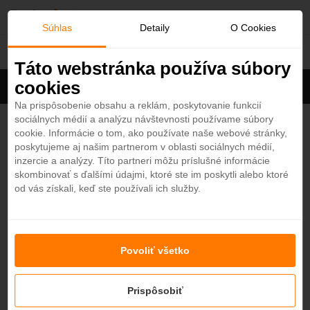
O
Súhlas
Detaily
O Cookies
Abu Dhabi
b
Táto webstránka používa súbory
cookies
Filter
ľ
Cena na osobu
Zoradiť
Na prispôsobenie obsahu a reklám, poskytovanie funkcií
sociálnych médií a analýzu návštevnosti používame súbory
Zobrazených
12
z 25 hotelov
Zobraziť všetky
ú
cookie. Informácie o tom, ako používate naše webové stránky,
poskytujeme aj našim partnerom v oblasti sociálnych médií,
b
The St. Regis Saadiyat Island Resort, Abu
inzercie a analýzy. Títo partneri môžu príslušné informácie
Dhabi 5*
skombinovať s ďalšími údajmi, ktoré ste im poskytli alebo ktoré
4,7
od vás získali, keď ste používali ich služby.
e
Abu Dhabi - Plážový hotel
KRÁSNA PLÁŽ
ODPORÚČAME
n
Povoliť všetko
Conrad Abu Dhabi Etihad Towers 5*
é
4,6
Abu Dhabi - Plážový hotel
Prispôsobiť
EXCLUSIVE