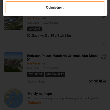
Odmietnuť
-10%
The Ritz-Carlton Abu Dhabi, Grand Canal 5*
4,6
Abu Dhabi - Plážový hotel
LUXUSNÝ
Zľava končí o
25
dní
1
h
13
m
Emirates Palace Mandarin Oriental, Abu Dhabi
5*
4,5
Abu Dhabi - Plážový hotel
EXCLUSIVE
KRÁSNA PLÁŽ
od
1848
€
7 nocí / raňajky
Hotely na mape
Pozrite si mapu a vyberte si preferovaný hotel podľa polohy.
Zobraziť