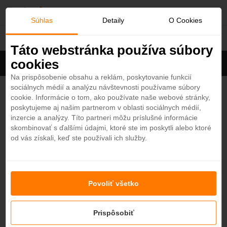
O
Súhlas
Detaily
O Cookies
Španielsko
b
Táto webstránka používa súbory
cookies
Filter
ľ
Cena na osobu
Zoradiť
Na prispôsobenie obsahu a reklám, poskytovanie funkcií
sociálnych médií a analýzu návštevnosti používame súbory
Zobrazených
9
z 17 hotelov
Zobraziť všetky
ú
cookie. Informácie o tom, ako používate naše webové stránky,
poskytujeme aj našim partnerom v oblasti sociálnych médií,
b
Iberostar Waves Malaga Playa 4*
inzercie a analýzy. Títo partneri môžu príslušné informácie
4,5
skombinovať s ďalšími údajmi, ktoré ste im poskytli alebo ktoré
Španielsko - Plážový hotel
od vás získali, keď ste používali ich služby.
e
COSTA DEL SOL
n
Barceló Cabo de Gata 4*
Povoliť všetko
é
4,3
Španielsko - Plážový hotel
COSTA ALMERIA
Prispôsobiť