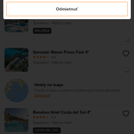
Odmietnuť
Iberostar Waves Playa de Muro 4*
4,3
Španielsko - Plážový hotel
MALORKA
Iberostar Waves Pinos Park 4*
4,3
Španielsko - Plážový hotel
Hotely na mape
Pozrite si mapu a vyberte si preferovaný hotel podľa polohy.
Zobraziť
Benalma Hotel Costa del Sol 4*
4,3
Španielsko - Plážový hotel
COSTA DEL SOL