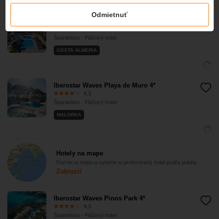
Odmietnuť
Barceló Cabo de Gata 4*
4,3
Španielsko - Plážový hotel
COSTA ALMERIA
Iberostar Waves Playa de Muro 4*
4,3
Španielsko - Plážový hotel
MALORKA
Hotely na mape
Pozrite si mapu a vyberte si preferovaný hotel podľa polohy.
Zobraziť
Iberostar Waves Pinos Park 4*
4,3
Španielsko - Plážový hotel