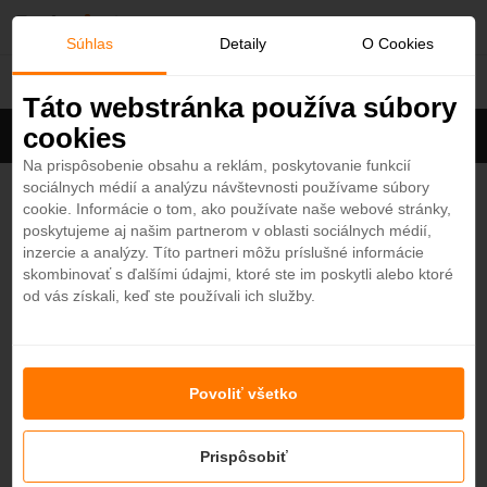
O
Súhlas
Detaily
O Cookies
Španielsko
b
Táto webstránka používa súbory
cookies
Filter
ľ
Cena na osobu
Zoradiť
Na prispôsobenie obsahu a reklám, poskytovanie funkcií
sociálnych médií a analýzu návštevnosti používame súbory
Zobrazených
12
z 17 hotelov
Zobraziť všetky
ú
cookie. Informácie o tom, ako používate naše webové stránky,
poskytujeme aj našim partnerom v oblasti sociálnych médií,
b
Iberostar Waves Malaga Playa 4*
inzercie a analýzy. Títo partneri môžu príslušné informácie
4,5
skombinovať s ďalšími údajmi, ktoré ste im poskytli alebo ktoré
Španielsko - Plážový hotel
od vás získali, keď ste používali ich služby.
e
COSTA DEL SOL
n
Iberostar Selection Marbella Coral Beach 4*
Povoliť všetko
é
4,4
Španielsko - Plážový hotel
MARBELLA
Prispôsobiť