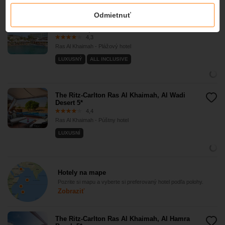
Odmietnuť
InterContinental Ras Al Khaimah Mina Al Arab
Resort & Spa 5*
4,3
Ras Al Khaimah - Plážový hotel
LUXUSNÝ
ALL INCLUSIVE
The Ritz-Carlton Ras Al Khaimah, Al Wadi
Desert 5*
4,4
Ras Al Khaimah - Púštny hotel
LUXUSNÍ
Hotely na mape
Pozrite si mapu a vyberte si preferovaný hotel podľa polohy.
Zobraziť
The Ritz-Carlton Ras Al Khaimah, Al Hamra