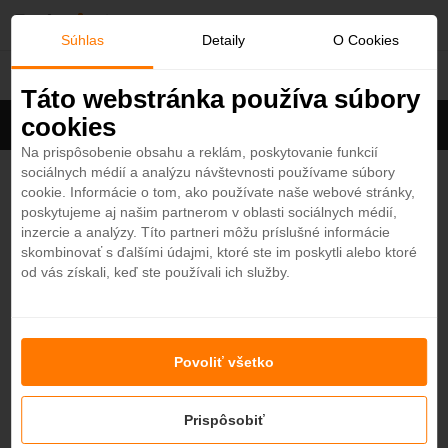
O
Súhlas
Detaily
O Cookies
Ras Al Khaimah
b
Táto webstránka používa súbory
cookies
Filter
ľ
Cena na osobu
Zoradiť
Na prispôsobenie obsahu a reklám, poskytovanie funkcií
sociálnych médií a analýzu návštevnosti používame súbory
Zobrazených
6
z 17 hotelov
Zobraziť všetky
ú
cookie. Informácie o tom, ako používate naše webové stránky,
poskytujeme aj našim partnerom v oblasti sociálnych médií,
b
The Cove Rotana Resort 5*
inzercie a analýzy. Títo partneri môžu príslušné informácie
4
skombinovať s ďalšími údajmi, ktoré ste im poskytli alebo ktoré
Ras Al Khaimah - Plážový hotel
od vás získali, keď ste používali ich služby.
e
OBĽÚBENÝ
ALL INCLUSIVE
od
570,50
€
7 nocí / raňajky
n
Rixos Al Mairid Ras Al Khaimah 5*
Povoliť všetko
é
4,2
Ras Al Khaimah - Plážový hotel
ALL INCLUSIVE
KRÁSNA PLÁŽ
Prispôsobiť
od
1316
€
7 nocí / ultra all inclusive