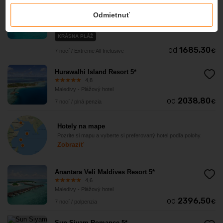
You & Me By Cocoon Maldives 5*
Odmietnuť
4,6
Maledivy - Plážový hotel
KRÁSNA PLÁŽ
od
1685,30
€
7 nocí / Extreme All Inclusive
Hurawalhi Island Resort 5*
4,8
Maledivy - Plážový hotel
od
2038,80
€
7 nocí / plná penzia
Hotely na mape
Pozrite si mapu a vyberte si preferovaný hotel podľa polohy.
Zobraziť
Anantara Veli Maldives Resort 5*
4,6
Maledivy - Plážový hotel
od
2396,50
€
7 nocí / polpenzia
Sun Siyam Romance 5*