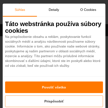
O
Súhlas
Detaily
O Cookies
Maledivy
b
Táto webstránka používa súbory
cookies
Filter
ľ
Cena na osobu
Zoradiť
Na prispôsobenie obsahu a reklám, poskytovanie funkcií
sociálnych médií a analýzu návštevnosti používame súbory
Zobrazených
6
zo 121 hotelov
Zobraziť všetky
ú
cookie. Informácie o tom, ako používate naše webové stránky,
poskytujeme aj našim partnerom v oblasti sociálnych médií,
b
Nala Maldives by Jawakara 5*
inzercie a analýzy. Títo partneri môžu príslušné informácie
4,7
skombinovať s ďalšími údajmi, ktoré ste im poskytli alebo ktoré
Maledivy - Plážový hotel
od vás získali, keď ste používali ich služby.
e
ADULTS ONLY
KRÁSNA PLÁŽ
od
1163,45
€
7 nocí / plná penzia
n
Kagi Maldives Spa Island 5*
Povoliť všetko
é
4,6
Maledivy - Plážový hotel
od
1662,20
€
7 nocí / plná penzia
Prispôsobiť