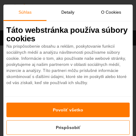
O
Súhlas
Detaily
O Cookies
Turecko
b
Táto webstránka používa súbory
cookies
Filter
ľ
Cena na osobu
Zoradiť
Na prispôsobenie obsahu a reklám, poskytovanie funkcií
sociálnych médií a analýzu návštevnosti používame súbory
Zobrazených
1
z 20 hotelov
Zobraziť všetky
ú
cookie. Informácie o tom, ako používate naše webové stránky,
poskytujeme aj našim partnerom v oblasti sociálnych médií,
b
Cullinan Belek 5*
inzercie a analýzy. Títo partneri môžu príslušné informácie
4,5
skombinovať s ďalšími údajmi, ktoré ste im poskytli alebo ktoré
Turecko - Plážový hotel
od vás získali, keď ste používali ich služby.
e
BELEK
n
Povoliť všetko
Nenašli ste hotel podľa svojich predstáv?
é
Skúste sa pozrieť na ďalšie hotely v našej ponuke.
Zobraziť hotely
Prispôsobiť