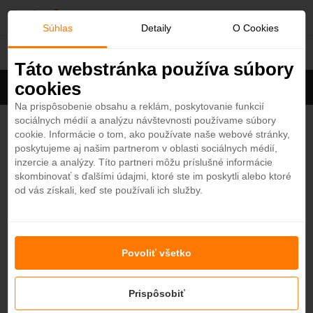
O
Súhlas
Detaily
O Cookies
Hotely
b
Táto webstránka používa súbory
cookies
Filter
ľ
Cena na osobu
Zoradiť
Na prispôsobenie obsahu a reklám, poskytovanie funkcií
sociálnych médií a analýzu návštevnosti používame súbory
Zobrazených
2
zo 664 hotelov
Zobraziť všetky
ú
cookie. Informácie o tom, ako používate naše webové stránky,
poskytujeme aj našim partnerom v oblasti sociálnych médií,
b
Jimbaran Bay Beach Resort & Spa 4*
inzercie a analýzy. Títo partneri môžu príslušné informácie
Indonézia
skombinovať s ďalšími údajmi, ktoré ste im poskytli alebo ktoré
od vás získali, keď ste používali ich služby.
NOVINKA
e
n
Jannata Resort and Spa 4*
4,6
Povoliť všetko
é
Indonézia
Prispôsobiť