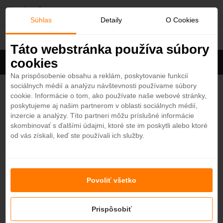
O
Súhlas
Detaily
O Cookies
Abu Dhabi
b
Táto webstránka používa súbory
cookies
Filter
ľ
Cena na osobu
Zoradiť
Na prispôsobenie obsahu a reklám, poskytovanie funkcií
sociálnych médií a analýzu návštevnosti používame súbory
Zobrazených
4
z 25 hotelov
Zobraziť všetky
ú
cookie. Informácie o tom, ako používate naše webové stránky,
poskytujeme aj našim partnerom v oblasti sociálnych médií,
b
Crowne Plaza Abu Dhabi Yas Island 4*
inzercie a analýzy. Títo partneri môžu príslušné informácie
4,1
skombinovať s ďalšími údajmi, ktoré ste im poskytli alebo ktoré
Abu Dhabi - Plážový hotel
od vás získali, keď ste používali ich služby.
e
n
Le Meridien Abu Dhabi 4*
4,6
Povoliť všetko
Abu Dhabi - Plážový hotel
é
ALL INCLUSIVE
Prispôsobiť