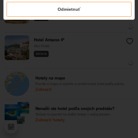
Delfino Beach - CDSHotels 4*
Odmietnuť
Abu Dhabi
SICILIA
Hotel Antares 4*
Abu Dhabi
SICILIA
Hotely na mape
Pozrite si mapu a vyberte si preferovaný hotel podľa polohy.
Zobraziť
Nenašli ste hotel podľa svojich predstáv?
Skúste sa pozrieť na ďalšie hotely v našej ponuke.
Zobraziť hotely