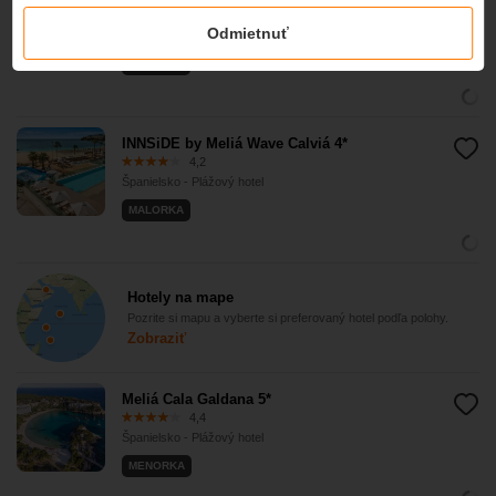
4,5
Odmietnuť
Španielsko - Plážový hotel
MALORKA
INNSiDE by Meliá Wave Calviá 4*
4,2
Španielsko - Plážový hotel
MALORKA
Hotely na mape
Pozrite si mapu a vyberte si preferovaný hotel podľa polohy.
Zobraziť
Meliá Cala Galdana 5*
4,4
Španielsko - Plážový hotel
MENORKA