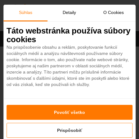
O
Súhlas
Detaily
O Cookies
Španielsko
b
Táto webstránka používa súbory
cookies
Filter
ľ
Cena na osobu
Zoradiť
Na prispôsobenie obsahu a reklám, poskytovanie funkcií
sociálnych médií a analýzu návštevnosti používame súbory
ú
Iberostar Selection Playa de Muro Village 5*
cookie. Informácie o tom, ako používate naše webové stránky,
4,2
poskytujeme aj našim partnerom v oblasti sociálnych médií,
Španielsko - Plážový hotel
b
inzercie a analýzy. Títo partneri môžu príslušné informácie
MALORKA
skombinovať s ďalšími údajmi, ktoré ste im poskytli alebo ktoré
od vás získali, keď ste používali ich služby.
e
IKOS Porto Petro 5*
n
4,6
Španielsko - Plážový hotel
Povoliť všetko
MALORKA
é
Prispôsobiť
Iberostar Selection Playa de Palma 5*