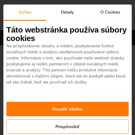
O
Súhlas
Detaily
O Cookies
Qatar
b
Táto webstránka používa súbory
cookies
Filter
ľ
Cena na osobu
Zoradiť
Na prispôsobenie obsahu a reklám, poskytovanie funkcií
sociálnych médií a analýzu návštevnosti používame súbory
Zobrazených
4
z 11 hotelov
Zobraziť všetky
ú
cookie. Informácie o tom, ako používate naše webové stránky,
poskytujeme aj našim partnerom v oblasti sociálnych médií,
b
Rixos Premium Qetaifan Island North 5*
inzercie a analýzy. Títo partneri môžu príslušné informácie
3,9
skombinovať s ďalšími údajmi, ktoré ste im poskytli alebo ktoré
Qatar - Plážový hotel
od vás získali, keď ste používali ich služby.
e
NOVINKA
ALL INCLUSIVE
od
1151,50
€
7 nocí / raňajky
n
Hilton Salwa Beach Resort & Villas 5*
Povoliť všetko
é
4,3
Qatar - Plážový hotel
NOVINKA
ALL INCLUSIVE
Prispôsobiť
od
1015
€
7 nocí / raňajky