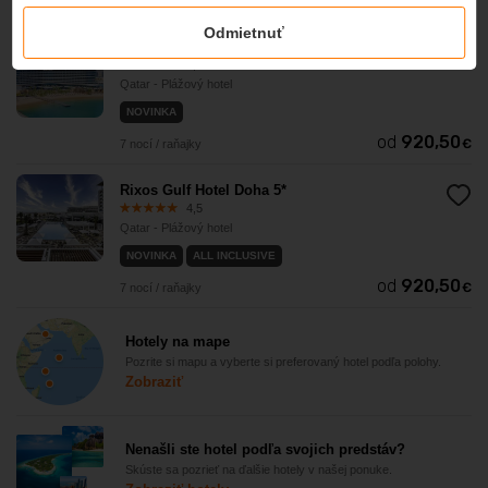
Odmietnuť
Waldorf Astoria Lusail, Doha 5*
4,4
Qatar - Plážový hotel
NOVINKA
od
920,50
€
7 nocí / raňajky
Rixos Gulf Hotel Doha 5*
4,5
Qatar - Plážový hotel
NOVINKA
ALL INCLUSIVE
od
920,50
€
7 nocí / raňajky
Hotely na mape
Pozrite si mapu a vyberte si preferovaný hotel podľa polohy.
Zobraziť
Nenašli ste hotel podľa svojich predstáv?
Skúste sa pozrieť na ďalšie hotely v našej ponuke.