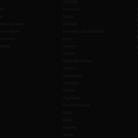
Seychely
es
Maurícius
ai
Dubaj
anie na letisku
Zanzibar
er na letisko
Dominikánska Republika
h Airlines
Egypt
Servis
Tunisko
Grécko
Kanárske Ostrovy
Turecko
Španielsko
Taliansko
Karibik
Abu Dhabi
Ras Al Khaimah
Omán
Qatar
Fujairah
Ajman