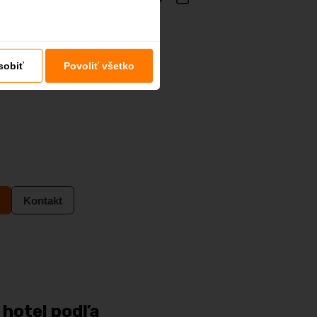
tel
sobiť
Povoliť všetko
Kontakt
 hotel podľa