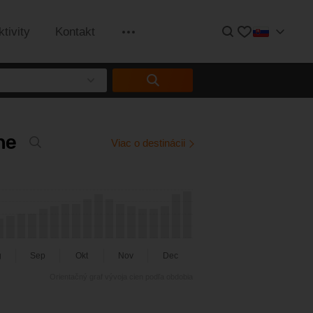
Hľadať
Obľúbené
ktivity
Kontakt
Informácie
ne
Viac o destinácii
g
Sep
Okt
Nov
Dec
Orientačný graf vývoja cien podľa obdobia