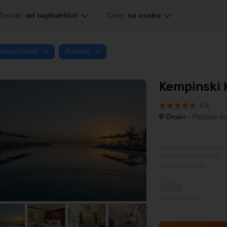
Zoradiť:
od najdrahších
Ceny:
na osobu
hviezdičkové
Rodinné
Kempinski H
4,6
Omán
- Plážový ho