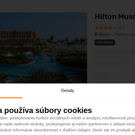
Hilton Musc
4,3
Omán
- Plážový ho
OBĽÚBENÝ
Detaily
Viac info
a používa súbory cookies
lám, poskytovanie funkcií sociálnych médií a analýzu návštevnosti po
e naše webové stránky, poskytujeme aj našim partnerom v oblasti sociá
slušné informácie skombinovať s ďalšími údajmi, ktoré ste im poskytli al
Shangri-La B