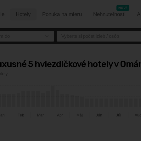
NOVÉ
ie
Hotely
Ponuka na mieru
Nehnuteľnosti
A
m do
Vyberte si počet izieb / osôb
uxusné 5 hviezdičkové hotely v Omá
tely
Jan
Feb
Mar
Apr
Máj
Jún
Júl
Au