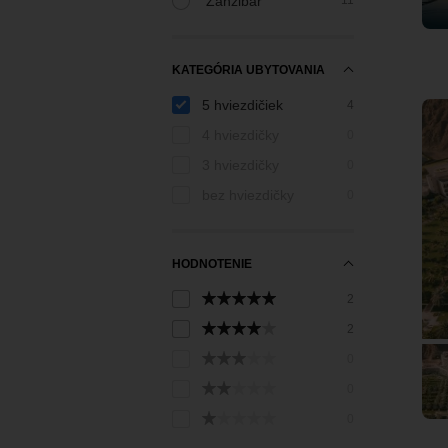
Zanzibar
11
KATEGÓRIA UBYTOVANIA
5 hviezdičiek
4
4 hviezdičky
0
3 hviezdičky
0
bez hviezdičky
0
HODNOTENIE
2
2
0
0
0