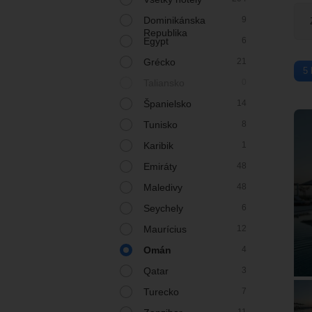
Dominikánska
9
Republika
Egypt
6
Grécko
21
5 
Taliansko
0
Španielsko
14
Tunisko
8
Karibik
1
Emiráty
48
Maledivy
48
Seychely
6
Maurícius
12
Omán
4
Qatar
3
Turecko
7