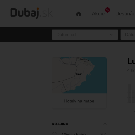
Akcie
Destinác
Úvod
Dátum od
Dátu
L
4 ho
Hotely na mape
KRAJINA
Všetky hotely
204