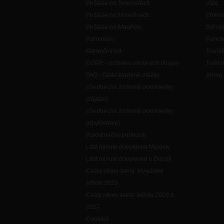
Počasie na Seychelách
Víza
Počasie na Maledivách
Emirat
Počasie na Mauríciu
flydub
Ramadán
Parkov
Garančný list
Transf
GDPR - ochrana osobných údajov
Turkis
FAQ - často kladené otázky
Ahlan 
Všeobecné zmluvné podmienky
(zájazd)
Všeobecné zmluvné podmienky
(ubytovanie)
Reklamačný poriadok
Last minute dovolenka Maldivy
Last minute dovolenka v Dubaji
Cesta okolo sveta: Hviezdna
edícia 2025
Cesty okolo sveta: edícia 2026 a
2027
Cookies