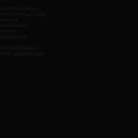
DUBTOUR GROUP s.r.o.
(EUROVEA Pelikan Lounge)
Pribinova 8
811 09 Bratislava
Slovensko
Poloha na mape
Email:
dubaj@dubaj.sk
Telefón:
+421 2 5262 4144