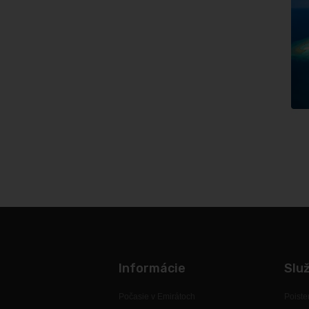
Informácie
Slu
Počasie v Emirátoch
Poiste