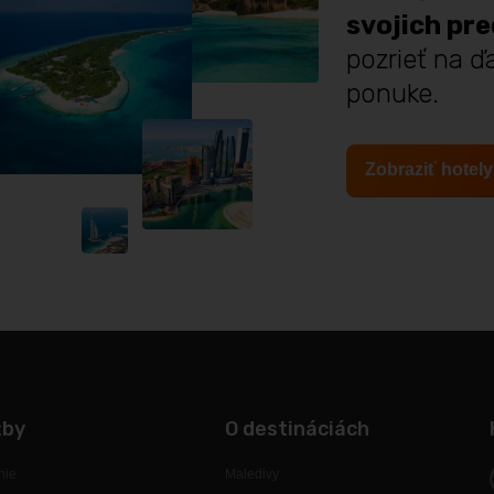
svojich pr
pozrieť na ďa
ponuke.
Zobraziť hotely
žby
O destináciách
nie
Maledivy