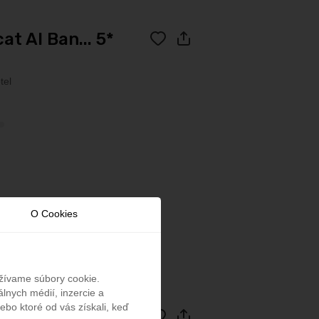
at Al Ban... 5*
tel
O Cookies
Kontakt
užívame súbory cookie.
lnych médií, inzercie a
ebo ktoré od vás získali, keď
arr Al J... 5*