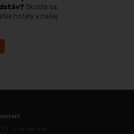
edstáv?
Skúste sa
lšie hotely v našej
Kontakt
Po - Pia:
9:00 - 17:00