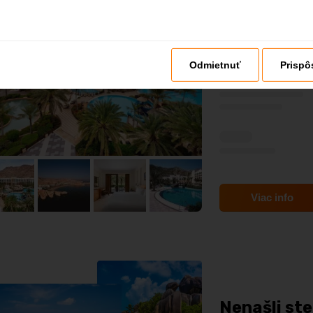
4,3
Omán
- Plážový ho
Odmietnuť
Prispô
Viac info
Nenašli ste