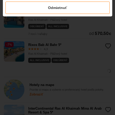
Odmietnuť
The Cove Rotana Resort 5*
4
Ras Al Khaimah - Plážový hotel
OBĽÚBENÝ
ALL INCLUSIVE
od
570,50
€
7 nocí / raňajky
-7%
Rixos Bab Al Bahr 5*
4,3
Ras Al Khaimah - Plážový hotel
ALL INCLUSIVE
OBĽÚBENÝ
Hotely na mape
Pozrite si mapu a vyberte si preferovaný hotel podľa polohy.
Zobraziť
InterContinental Ras Al Khaimah Mina Al Arab
Resort & Spa 5*