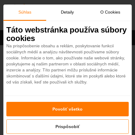
O
Súhlas
Detaily
O Cookies
Ras Al Khaimah
b
Táto webstránka používa súbory
cookies
Filter
ľ
Cena na osobu
Zoradiť
Na prispôsobenie obsahu a reklám, poskytovanie funkcií
sociálnych médií a analýzu návštevnosti používame súbory
Zobrazených
15
z 17 hotelov
Zobraziť všetky
ú
cookie. Informácie o tom, ako používate naše webové stránky,
poskytujeme aj našim partnerom v oblasti sociálnych médií,
b
SO/ Ras Al Khaimah Hotel & Resort 5*
inzercie a analýzy. Títo partneri môžu príslušné informácie
4,8
skombinovať s ďalšími údajmi, ktoré ste im poskytli alebo ktoré
Ras Al Khaimah - Plážový hotel
od vás získali, keď ste používali ich služby.
e
NOVINKA
od
1445,50
€
7 nocí / all inclusive
n
Rixos Al Mairid Ras Al Khaimah 5*
Povoliť všetko
é
4,2
Ras Al Khaimah - Plážový hotel
ALL INCLUSIVE
KRÁSNA PLÁŽ
Prispôsobiť
od
1316
€
7 nocí / ultra all inclusive