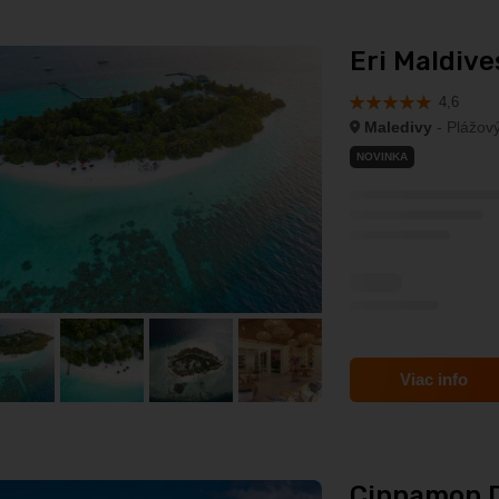
Eri Maldive
4,6
Maledivy
- Plážový
NOVINKA
Viac info
Cinnamon D