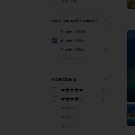
Zanzibar
7
KATEGÓRIA UBYTOVANIA
5 hviezdičiek
93
4 hviezdičky
26
3 hviezdičky
1
bez hviezdičky
0
HODNOTENIE
14
12
0
0
0