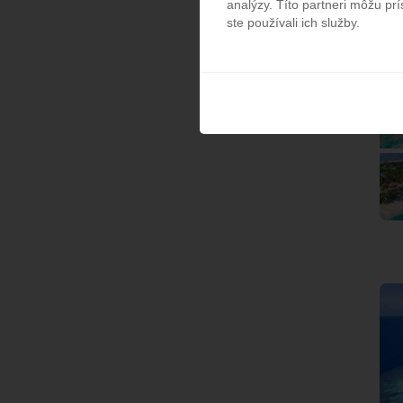
analýzy. Títo partneri môžu prí
ste používali ich služby.