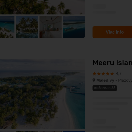
Viac info
Meeru Islan
4,7
Maledivy
- Plážový
KRÁSNA PLÁŽ