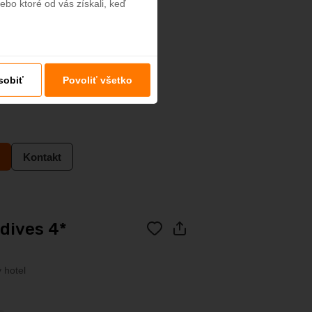
ebo ktoré od vás získali, keď
sobiť
Povoliť všetko
Kontakt
dives 4*
 hotel