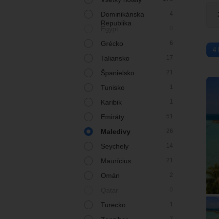
Dominikánska
4
Republika
Egypt
0
Grécko
6
4 
Taliansko
17
Španielsko
21
Tunisko
1
Karibik
1
Emiráty
51
Maledivy
26
Seychely
14
Maurícius
21
Omán
2
Qatar
0
Turecko
1