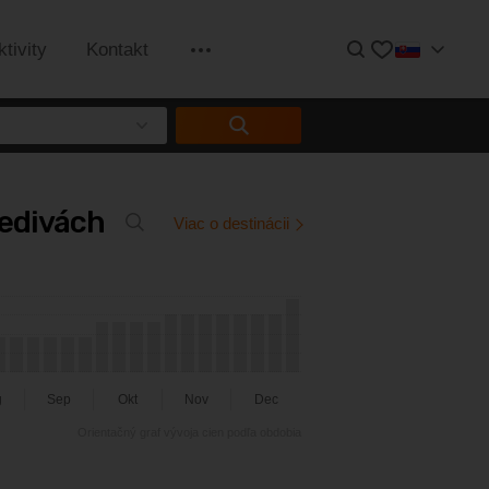
Hľadať
Obľúbené
ktivity
Kontakt
Informácie
ledivách
Viac o destinácii
g
Sep
Okt
Nov
Dec
Orientačný graf vývoja cien podľa obdobia