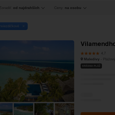
Zoradiť:
od najdrahších
Ceny:
na osobu
hviezdičkové
Vilamendhoo
4,7
Maledivy
- Plážový
KRÁSNA PLÁŽ