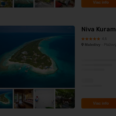
Viac info
Niva Kurama
4,6
Maledivy
- Plážový
Viac info