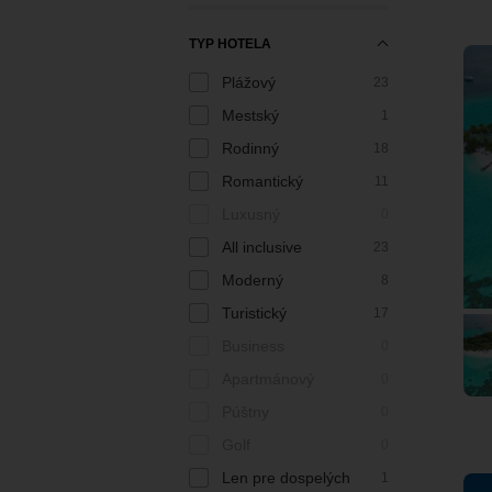
TYP HOTELA
Plážový
23
Mestský
1
Rodinný
18
Romantický
11
Luxusný
0
All inclusive
23
Moderný
8
Turistický
17
Business
0
Apartmánový
0
Púštny
0
Golf
0
Len pre dospelých
1