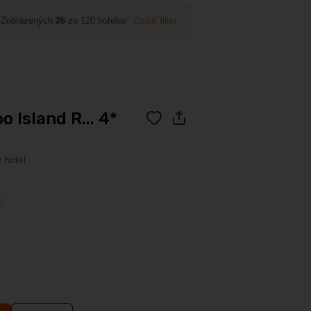
Zobrazených
26
zo 120 hotelov
Zrušiť filter
 Island R... 4*
 hotel