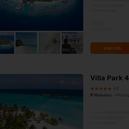
Viac info
Villa Park 4
4,5
Maledivy
- Plážový