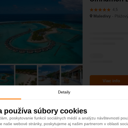
4,5
Maledivy
- Plážový
Viac info
Detaily
a používa súbory cookies
Holiday Inn 
lám, poskytovanie funkcií sociálnych médií a analýzu návštevnosti po
4,4
e naše webové stránky, poskytujeme aj našim partnerom v oblasti sociá
Maledivy
- Plážový