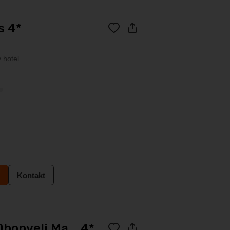
s 4*
 hotel
Kontakt
honveli Ma... 4*