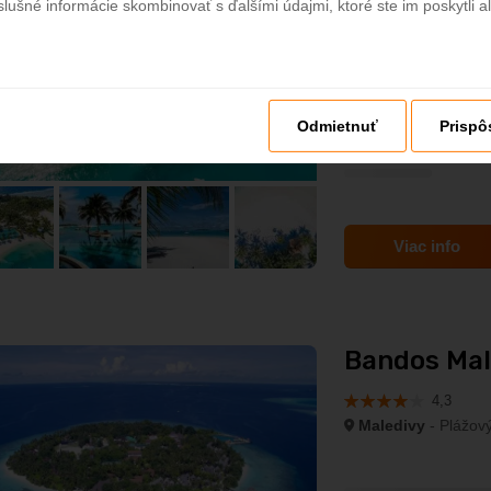
slušné informácie skombinovať s ďalšími údajmi, ktoré ste im poskytli al
NOVINKA
Odmietnuť
Prispô
Viac info
Bandos Mal
4,3
Maledivy
- Plážový