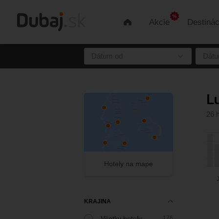
Akcie
Destinác
Úvod
Dátum od
Dátu
L
26 
Hotely na mape
KRAJINA
Všetky hotely
176