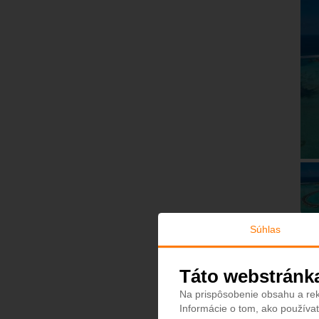
Súhlas
Táto webstránk
Na prispôsobenie obsahu a rek
Informácie o tom, ako používat