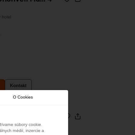
 hotel
Kontakt
O Cookies
Resort K... 4*
užívame súbory cookie.
lnych médií, inzercie a
 hotel