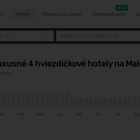
NOVÉ
ie
Hotely
Ponuka na mieru
Nehnuteľnosti
A
m do
Vyberte si počet izieb / osôb
uxusné 4 hviezdičkové hotely na Ma
hotelov
Jan
Feb
Mar
Apr
Máj
Jún
Júl
Au