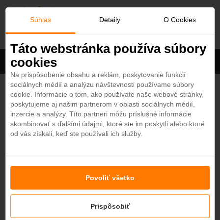
O
Súhlas
Detaily
O Cookies
Dominikánska Republika
b
Táto webstránka používa súbory
cookies
Filter
ľ
Cena na osobu
Zoradiť
Na prispôsobenie obsahu a reklám, poskytovanie funkcií
sociálnych médií a analýzu návštevnosti používame súbory
Zobrazených
1
z 18 hotelov
Zobraziť všetky
ú
cookie. Informácie o tom, ako používate naše webové stránky,
poskytujeme aj našim partnerom v oblasti sociálnych médií,
b
Eden Roc Cap Cana 5*
inzercie a analýzy. Títo partneri môžu príslušné informácie
4,8
skombinovať s ďalšími údajmi, ktoré ste im poskytli alebo ktoré
Dominikánska Republika - Plážový hotel
od vás získali, keď ste používali ich služby.
e
n
Nenašli ste hotel podľa svojich predstáv?
Skúste sa pozrieť na ďalšie hotely v našej ponuke.
Povoliť všetko
Zobraziť hotely
é
Prispôsobiť