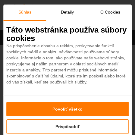
O
Súhlas
Detaily
O Cookies
Omán
b
Táto webstránka používa súbory
cookies
Filter
ľ
Cena na osobu
Zoradiť
Na prispôsobenie obsahu a reklám, poskytovanie funkcií
sociálnych médií a analýzu návštevnosti používame súbory
Zobrazených
9
z 12 hotelov
Zobraziť všetky
ú
cookie. Informácie o tom, ako používate naše webové stránky,
poskytujeme aj našim partnerom v oblasti sociálnych médií,
b
The Chedi Muscat 5*
inzercie a analýzy. Títo partneri môžu príslušné informácie
4,6
skombinovať s ďalšími údajmi, ktoré ste im poskytli alebo ktoré
Omán - Plážový hotel
od vás získali, keď ste používali ich služby.
e
od
1274,50
€
7 nocí / raňajky
n
Kempinski Hotel Muscat 5*
4,6
Povoliť všetko
Omán - Plážový hotel
é
od
1250
€
7 nocí / raňajky
Prispôsobiť
Shangri-La Al Husn, Muscat 5*
4,6