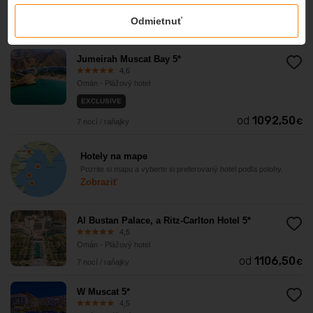
Omán - Plážový hotel
Odmietnuť
od
1435,50
€
7 nocí / raňajky
Jumeirah Muscat Bay 5*
4,6
Omán - Plážový hotel
EXCLUSIVE
od
1092,50
€
7 nocí / raňajky
Hotely na mape
Pozrite si mapu a vyberte si preferovaný hotel podľa polohy.
Zobraziť
Al Bustan Palace, a Ritz-Carlton Hotel 5*
4,5
Omán - Plážový hotel
od
1106,50
€
7 nocí / raňajky
W Muscat 5*
4,5