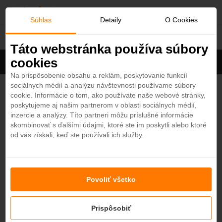
O
Súhlas
Detaily
O Cookies
Emiráty
b
Táto webstránka používa súbory
cookies
Filter
ľ
Cena na osobu
Zoradiť
Na prispôsobenie obsahu a reklám, poskytovanie funkcií
sociálnych médií a analýzu návštevnosti používame súbory
Zobrazených
1
zo 190 hotelov
Zobraziť všetky
ú
cookie. Informácie o tom, ako používate naše webové stránky,
poskytujeme aj našim partnerom v oblasti sociálnych médií,
b
Sheraton Sharjah Beach Resort & Spa 5*
inzercie a analýzy. Títo partneri môžu príslušné informácie
4,2
skombinovať s ďalšími údajmi, ktoré ste im poskytli alebo ktoré
Sharjah - Plážový hotel
od vás získali, keď ste používali ich služby.
e
ALL INCLUSIVE SOFT
n
Povoliť všetko
Nenašli ste hotel podľa svojich predstáv?
é
Skúste sa pozrieť na ďalšie hotely v našej ponuke.
Zobraziť hotely
Prispôsobiť