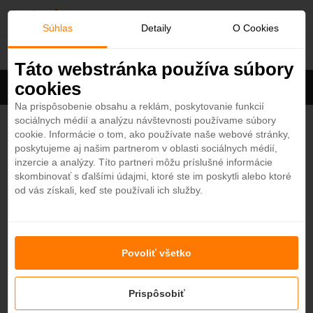
O
Súhlas
Detaily
O Cookies
Hotely
b
Táto webstránka používa súbory
cookies
Filter
ľ
Cena na osobu
Zoradiť
Na prispôsobenie obsahu a reklám, poskytovanie funkcií
sociálnych médií a analýzu návštevnosti používame súbory
Zobrazených
3
zo 667 hotelov
Zobraziť všetky
ú
cookie. Informácie o tom, ako používate naše webové stránky,
poskytujeme aj našim partnerom v oblasti sociálnych médií,
b
Anantara Al Jabal Al Akhdar Resort 5*
inzercie a analýzy. Títo partneri môžu príslušné informácie
4,6
skombinovať s ďalšími údajmi, ktoré ste im poskytli alebo ktoré
Omán - Púštny hotel
od vás získali, keď ste používali ich služby.
e
n
Bab Al Shams Desert Resort & Spa 5*
4,5
Povoliť všetko
Dubaj - Púštny hotel
é
EXCLUSIVE
Prispôsobiť