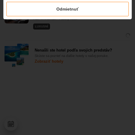
The Ritz-Carlton Ras Al Khaimah, Al Wadi
Desert 5*
Odmietnuť
4,4
Ras Al Khaimah - Púštny hotel
LUXUSNÍ
Nenašli ste hotel podľa svojich predstáv?
Skúste sa pozrieť na ďalšie hotely v našej ponuke.
Zobraziť hotely