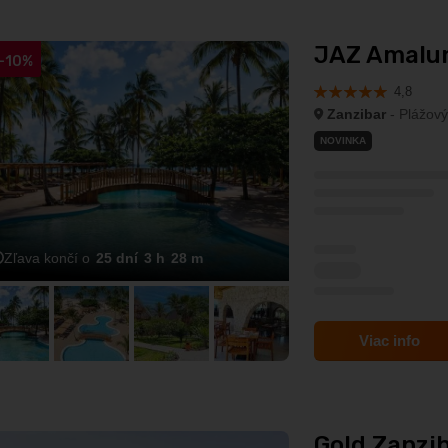
JAZ Amaluna
-10%
4,8
Zanzibar
- Plážový
NOVINKA
Zľava končí o
25
dní
3
h
28
m
Viac info
Gold Zanzib