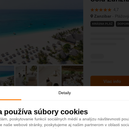
4,7
Zanzibar
- Plážový
KRÁSNA PLÁŽ
DOPOR
Viac info
Detaily
a používa súbory cookies
Zanzi Resor
lám, poskytovanie funkcií sociálnych médií a analýzu návštevnosti po
4,7
e naše webové stránky, poskytujeme aj našim partnerom v oblasti sociá
Zanzibar
- Plážový