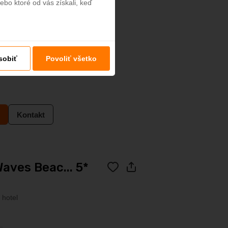
ebo ktoré od vás získali, keď
INCLUSIVE
sobiť
Povoliť všetko
Kontakt
aves Beac... 5*
 hotel