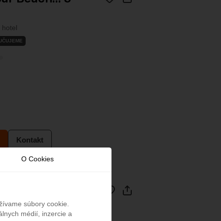
 hotel
UČUJEME
Kontakt
O Cookies
t 5*
užívame súbory cookie.
lnych médií, inzercie a
 hotel