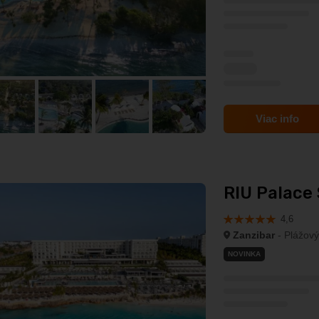
Viac info
RIU Palace S
4,6
Zanzibar
- Plážový
NOVINKA