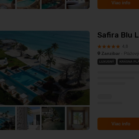
Viac info
Safira Blu L
4,8
Zanzibar
- Plážový
LUXUSNÝ
KRÁSNA PL
Viac info