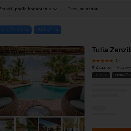
Zoradiť:
podľa hodnotenia
Ceny:
na osobu
hviezdičkové
Plážové
Tulia Zanzib
4,8
Zanzibar
- Plážový
EXLUSIVE
ODPORÚČA