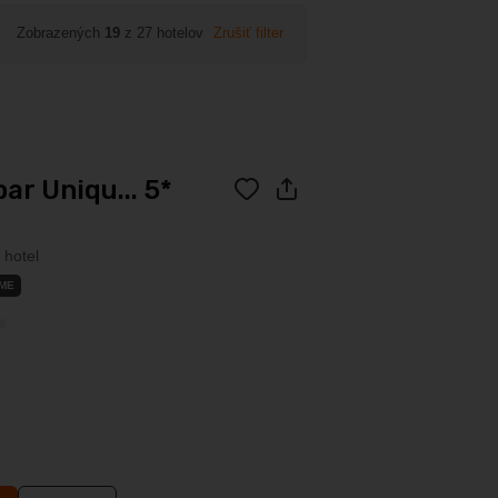
Zobrazených
19
z 27 hotelov
Zrušiť filter
ar Uniqu... 5*
 hotel
ME