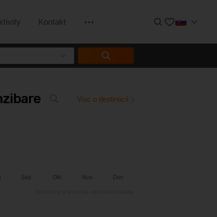
Hľadať
Obľúbené
ktivity
Kontakt
Informácie
nzibare
Viac o destinácii
g
Sep
Okt
Nov
Dec
Orientačný graf vývoja cien podľa obdobia