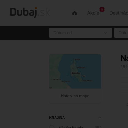
Akcie
Destinác
Úvod
Dátum od
Dátu
Na
19 
Hotely na mape
KRAJINA
Všetky hotely
387