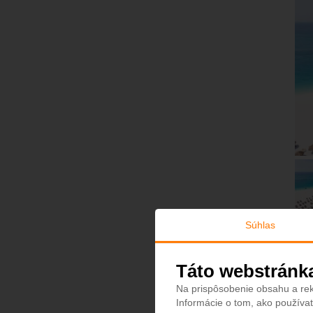
Súhlas
Táto webstránk
Na prispôsobenie obsahu a rek
Informácie o tom, ako používat