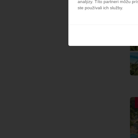
analýzy. Títo partneri môžu prí
ste používali ich služby.