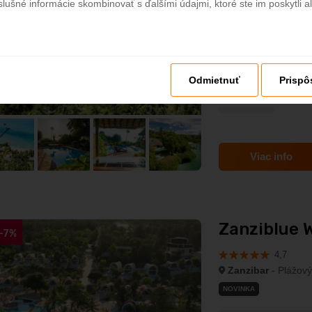
slušné informácie skombinovať s ďalšími údajmi, ktoré ste im poskytli al
DOPORUČUJEME
ALL 
Odmietnuť
Prispô
Viac info
Zanziblue W
-7%
4,7
Zanzibar
- Plážový
NOVINKA