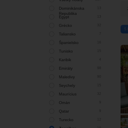
Dominikánska
13
Republika
Egypt
13
Grécko
32
5 
Taliansko
7
Španielsko
16
Tunisko
15
Karibik
4
Emiráty
98
Maledivy
90
Seychely
15
Maurícius
32
Omán
9
Qatar
9
Turecko
12