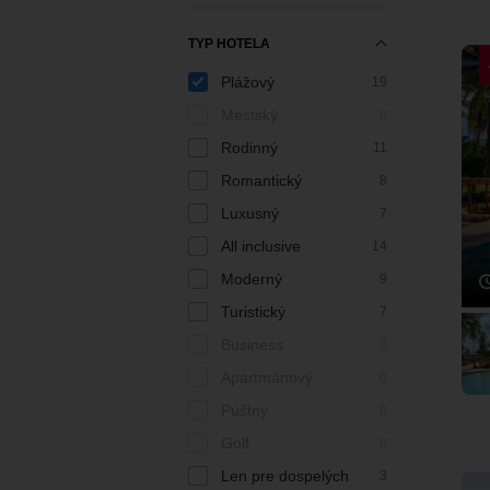
TYP HOTELA
Plážový
19
Mestský
0
Rodinný
11
Romantický
8
Luxusný
7
All inclusive
14
Moderný
9
Turistický
7
Business
0
Apartmánový
0
Púštny
0
Golf
0
Len pre dospelých
3