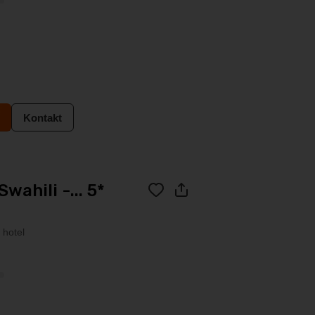
Kontakt
wahili -... 5*
 hotel