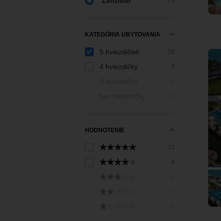
Zanzibar
19
KATEGÓRIA UBYTOVANIA
5 hviezdičiek
19
4 hviezdičky
6
3 hviezdičky
0
bez hviezdičky
0
HODNOTENIE
13
6
0
0
0