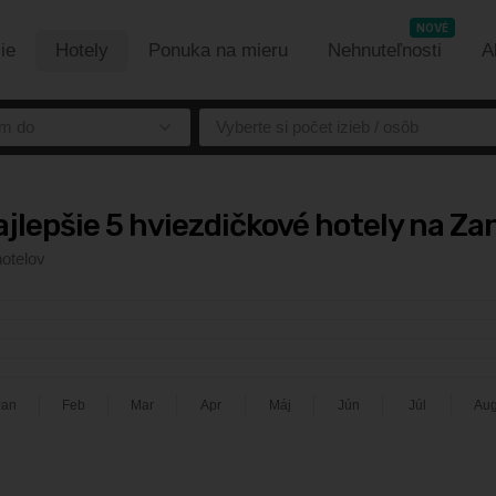
NOVÉ
ie
Hotely
Ponuka na mieru
Nehnuteľnosti
A
m do
Vyberte si počet izieb / osôb
jlepšie 5 hviezdičkové hotely na Za
hotelov
Jan
Feb
Mar
Apr
Máj
Jún
Júl
Au