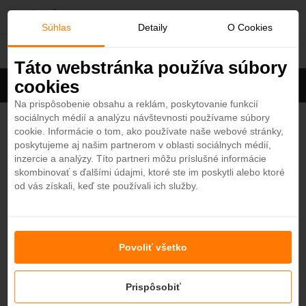
O
Súhlas
Detaily
O Cookies
Hotely
b
Táto webstránka používa súbory
cookies
Filter
ľ
Cena na osobu
Zoradiť
Na prispôsobenie obsahu a reklám, poskytovanie funkcií
sociálnych médií a analýzu návštevnosti používame súbory
Zobrazených
20
zo 667 hotelov
Zobraziť všetky
ú
cookie. Informácie o tom, ako používate naše webové stránky,
poskytujeme aj našim partnerom v oblasti sociálnych médií,
b
Hurawalhi Island Resort 5*
inzercie a analýzy. Títo partneri môžu príslušné informácie
4,8
skombinovať s ďalšími údajmi, ktoré ste im poskytli alebo ktoré
Maledivy - Plážový hotel
od vás získali, keď ste používali ich služby.
e
od
2038,80
€
7 nocí / plná penzia
n
Pickalbatros Blu Spa Resort - Adults Friendly
16 Years Plus 5*
4,8
Povoliť všetko
é
Egypt - Plážový hotel
HURGADA
Prispôsobiť