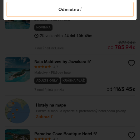
-10%
JAZ Amaluna - Adults Friendly 16+ 5*
Odmietnuť
4,8
Zanzibar - Plážový hotel
NOVINKA
Zľava končí o
24
dní
10
h
49
m
872,94
€
od
785,94
€
7 nocí / all inclusive
Nala Maldives by Jawakara 5*
4,7
Maledivy - Plážový hotel
ADULTS ONLY
KRÁSNA PLÁŽ
od
1163,45
€
7 nocí / plná penzia
Hotely na mape
Pozrite si mapu a vyberte si preferovaný hotel podľa polohy.
Zobraziť
Paradise Cove Boutique Hotel 5*
4,7