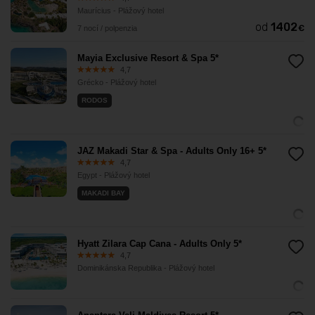
Maurícius - Plážový hotel
od
1402
€
7 nocí / polpenzia
Mayia Exclusive Resort & Spa 5*
4,7
Grécko - Plážový hotel
RODOS
JAZ Makadi Star & Spa - Adults Only 16+ 5*
4,7
Egypt - Plážový hotel
MAKADI BAY
Hyatt Zilara Cap Cana - Adults Only 5*
4,7
Dominikánska Republika - Plážový hotel