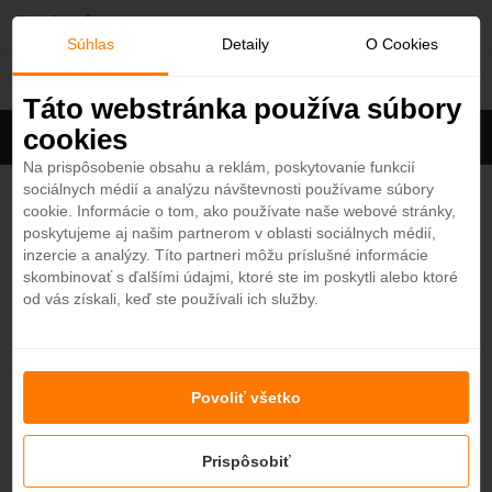
O
Súhlas
Detaily
O Cookies
Ras Al Khaimah
b
Táto webstránka používa súbory
cookies
Filter
ľ
Cena na osobu
Zoradiť
Na prispôsobenie obsahu a reklám, poskytovanie funkcií
sociálnych médií a analýzu návštevnosti používame súbory
Zobrazených
1
z 17 hotelov
Zobraziť všetky
ú
cookie. Informácie o tom, ako používate naše webové stránky,
poskytujeme aj našim partnerom v oblasti sociálnych médií,
b
Hampton By Hilton Marjan Island 4*
inzercie a analýzy. Títo partneri môžu príslušné informácie
4
skombinovať s ďalšími údajmi, ktoré ste im poskytli alebo ktoré
Ras Al Khaimah - Plážový hotel
od vás získali, keď ste používali ich služby.
e
ALL INCLUSIVE
OBĽÚBENÝ
od
301
€
7 nocí / raňajky
n
Povoliť všetko
Nenašli ste hotel podľa svojich predstáv?
é
Skúste sa pozrieť na ďalšie hotely v našej ponuke.
Zobraziť hotely
Prispôsobiť