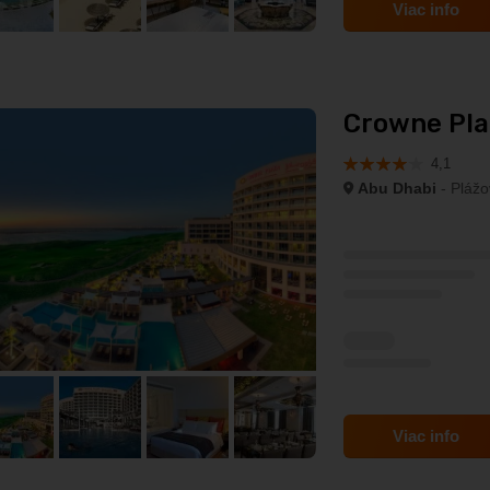
Viac info
Crowne Plaz
4,1
Abu Dhabi
- Plážo
Viac info