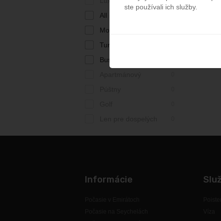
Luxusný
0
ste používali ich služby.
All inclusive
1
Moderný
2
Turistický
2
Business
1
Apartmánový
0
Púštny
0
Golf
0
Len pre dospelých
0
Informácie
Slu
Počasie v Emirátoch
Poiste
Počasie na Seychelách
Víza