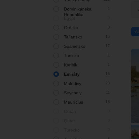
Dominikánska
1
Republika
Egypt
0
Grécko
3
A
Taliansko
15
Španielsko
17
Tunisko
1
Karibik
1
Emiráty
16
Maledivy
23
Seychely
11
Maurícius
18
Omán
0
Qatar
0
Turecko
0