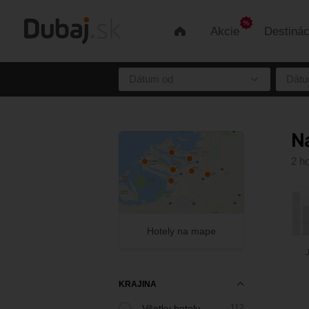
Akcie
Destinác
Úvod
Dátum od
Dátu
Na
2 ho
Hotely na mape
KRAJINA
Všetky hotely
112