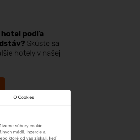
 hotel podľa
edstáv?
Skúste sa
lšie hotely v našej
O Cookies
užívame súbory cookie.
lnych médií, inzercie a
ebo ktoré od vás získali, keď