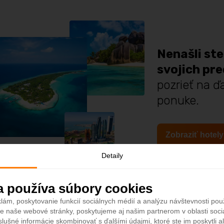
Nenašli ste
svojich pr
pozrieť na ďa
ponuke.
Zobraziť hotely
Detaily
a používa súbory cookies
lám, poskytovanie funkcií sociálnych médií a analýzu návštevnosti po
e naše webové stránky, poskytujeme aj našim partnerom v oblasti sociá
slušné informácie skombinovať s ďalšími údajmi, ktoré ste im poskytli al