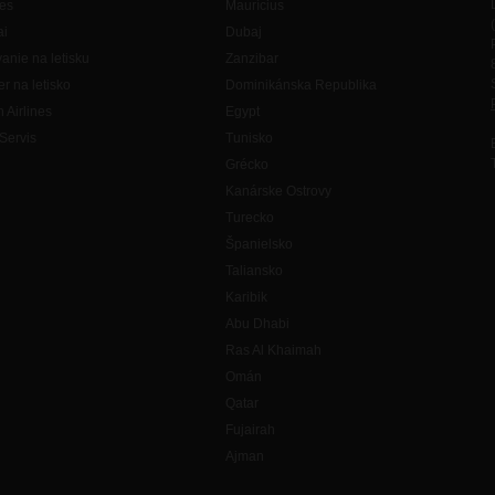
es
Maurícius
ai
Dubaj
anie na letisku
Zanzibar
er na letisko
Dominikánska Republika
h Airlines
Egypt
Servis
Tunisko
Grécko
Kanárske Ostrovy
Turecko
Španielsko
Taliansko
Karibik
Abu Dhabi
Ras Al Khaimah
Omán
Qatar
Fujairah
Ajman