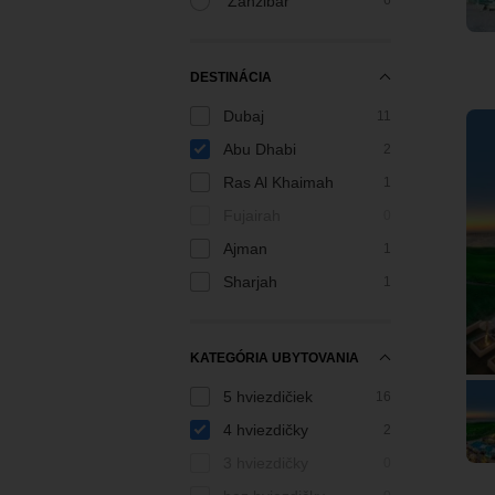
Zanzibar
6
DESTINÁCIA
Dubaj
11
Abu Dhabi
2
Ras Al Khaimah
1
Fujairah
0
Ajman
1
Sharjah
1
KATEGÓRIA UBYTOVANIA
5 hviezdičiek
16
4 hviezdičky
2
3 hviezdičky
0