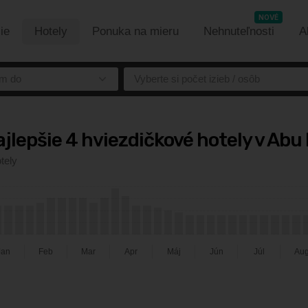
NOVÉ
ie
Hotely
Ponuka na mieru
Nehnuteľnosti
A
m do
Vyberte si počet izieb / osôb
jlepšie 4 hviezdičkové hotely v Abu
tely
Jan
Feb
Mar
Apr
Máj
Jún
Júl
Au