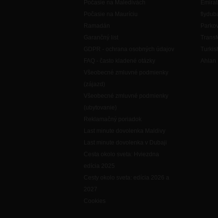
Počasie na Maledivách
Emirat
Počasie na Mauríciu
flydub
Ramadán
Parkov
Garančný list
Transf
GDPR - ochrana osobných údajov
Turkis
FAQ - často kladené otázky
Ahlan 
Všeobecné zmluvné podmienky
(zájazd)
Všeobecné zmluvné podmienky
(ubytovanie)
Reklamačný poriadok
Last minute dovolenka Maldivy
Last minute dovolenka v Dubaji
Cesta okolo sveta: Hviezdna
edícia 2025
Cesty okolo sveta: edícia 2026 a
2027
Cookies