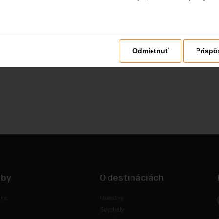
Odmietnuť
Prispô
žby
O destináciách
nie
Maledivy
Seychely