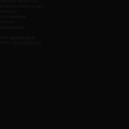
DUBTOUR GROUP s.r.o.
(EUROVEA Pelikan Lounge)
Pribinova 8
811 09 Bratislava
Slovensko
Poloha na mape
Email:
dubaj@dubaj.sk
Telefón:
+421 2 5262 4144