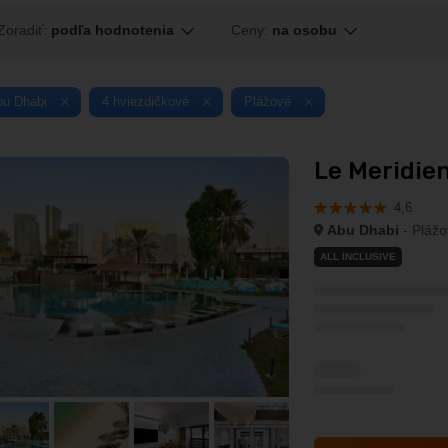
Zoradiť:
podľa hodnotenia
Ceny:
na osobu
bu Dhabi
4 hviezdičkové
Plážové
Le Meridien
4,6
Abu Dhabi
- Plážo
ALL INCLUSIVE