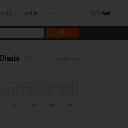
Hľadať
Obľúbené
ktivity
Kontakt
Informácie
 Dhabi
Viac o destinácii
g
Sep
Okt
Nov
Dec
Orientačný graf vývoja cien podľa obdobia