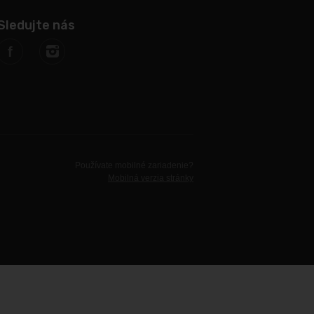
Sledujte nás
f
Používate mobilné zariadenie?
Mobilná verzia stránky