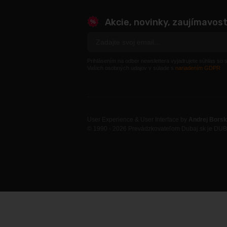
Akcie, novinky, zaujímavost
Prihlásením na odber newslettera vyjadrujete súhlas so
Vašich osobných udajov v súlade s
nariadením GDPR
User Experience & User Interface by
Andrej Bors
© 1990 - 2026 Prevádzkovateľom Dubaj.sk je DUB