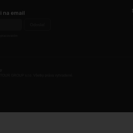
i na email
Odoslať
 spracovaním
ky
TOUR GROUP s.r.o. Všetky práva vyhradené.