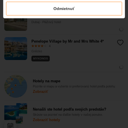
Odmietnuť
DoubleTree by Hilton Dubai Jumeirah Beach 4*
4
Dubaj - Plážový hotel
Penelope Village by Mr and Mrs White 4*
4
Grécko
MYKONOS
Hotely na mape
Pozrite si mapu a vyberte si preferovaný hotel podľa polohy.
Zobraziť
Nenašli ste hotel podľa svojich predstáv?
Skúste sa pozrieť na ďalšie hotely v našej ponuke.
Zobraziť hotely