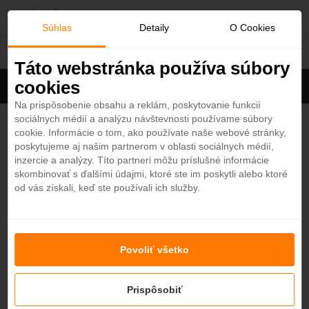
O
Súhlas
Detaily
O Cookies
Hotely
b
Táto webstránka používa súbory
cookies
Filter
ľ
Cena na osobu
Zoradiť
Na prispôsobenie obsahu a reklám, poskytovanie funkcií
sociálnych médií a analýzu návštevnosti používame súbory
Zobrazených
4
zo 667 hotelov
Zobraziť všetky
ú
cookie. Informácie o tom, ako používate naše webové stránky,
poskytujeme aj našim partnerom v oblasti sociálnych médií,
b
Hotel La Bitta - Bovis Hotels 4*
inzercie a analýzy. Títo partneri môžu príslušné informácie
4,7
skombinovať s ďalšími údajmi, ktoré ste im poskytli alebo ktoré
Taliansko - Plážový hotel
od vás získali, keď ste používali ich služby.
e
SARDINIA
n
laïla, Seychelles, a Tribute Portfolio Resort 4*
Povoliť všetko
é
4,2
Seychely - Plážový hotel
NOVINKA
Prispôsobiť
od
1045,88
€
7 nocí / raňajky