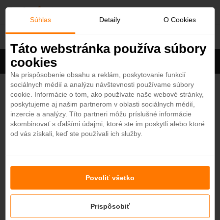
O
Súhlas
Detaily
O Cookies
Turecko
b
Táto webstránka používa súbory
cookies
Filter
ľ
Cena na osobu
Zoradiť
Na prispôsobenie obsahu a reklám, poskytovanie funkcií
sociálnych médií a analýzu návštevnosti používame súbory
Zobrazených
1
z 20 hotelov
Zobraziť všetky
ú
cookie. Informácie o tom, ako používate naše webové stránky,
poskytujeme aj našim partnerom v oblasti sociálnych médií,
b
Fame Residence Kemer And Spa 5*
inzercie a analýzy. Títo partneri môžu príslušné informácie
4,5
skombinovať s ďalšími údajmi, ktoré ste im poskytli alebo ktoré
Turecko - Plážový hotel
od vás získali, keď ste používali ich služby.
e
KEMER
n
Povoliť všetko
Nenašli ste hotel podľa svojich predstáv?
é
Skúste sa pozrieť na ďalšie hotely v našej ponuke.
Zobraziť hotely
Prispôsobiť