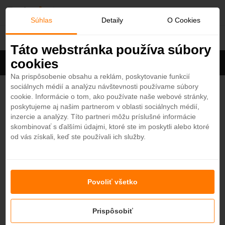
O
Súhlas
Detaily
O Cookies
Turecko
b
Táto webstránka používa súbory
cookies
Filter
ľ
Cena na osobu
Zoradiť
Na prispôsobenie obsahu a reklám, poskytovanie funkcií
sociálnych médií a analýzu návštevnosti používame súbory
ú
Cullinan Belek 5*
cookie. Informácie o tom, ako používate naše webové stránky,
4,5
poskytujeme aj našim partnerom v oblasti sociálnych médií,
Turecko - Plážový hotel
b
inzercie a analýzy. Títo partneri môžu príslušné informácie
BELEK
skombinovať s ďalšími údajmi, ktoré ste im poskytli alebo ktoré
od vás získali, keď ste používali ich služby.
e
Maxx Royal Belek Golf Resort 5*
n
4,7
Turecko - Plážový hotel
Povoliť všetko
BELEK
é
Prispôsobiť
Seven Seas Hotel Life 5*