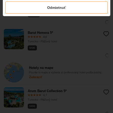
4,5
Odmietnuť
Turecko - Plážový hotel
KEMER
Barut Hemera 5*
4,6
Turecko - Plážový hotel
SIDE
Hotely na mape
Pozrite si mapu a vyberte si preferovaný hotel podľa polohy.
Zobraziť
Arum Barut Collection 5*
4,7
Turecko - Plážový hotel
SIDE