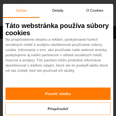
O
Súhlas
Detaily
O Cookies
Kanárske Ostrovy
b
Táto webstránka používa súbory
cookies
Filter
ľ
Cena na osobu
Zoradiť
Na prispôsobenie obsahu a reklám, poskytovanie funkcií
sociálnych médií a analýzu návštevnosti používame súbory
Zobrazených
1
z 26 hotelov
Zobraziť všetky
ú
cookie. Informácie o tom, ako používate naše webové stránky,
poskytujeme aj našim partnerom v oblasti sociálnych médií,
b
Princesa Yaiza Suite Hotel Resort 5*
inzercie a analýzy. Títo partneri môžu príslušné informácie
4,5
skombinovať s ďalšími údajmi, ktoré ste im poskytli alebo ktoré
Kanárske Ostrovy - Plážový hotel
od vás získali, keď ste používali ich služby.
e
LANZAROTE
n
Povoliť všetko
Nenašli ste hotel podľa svojich predstáv?
é
Skúste sa pozrieť na ďalšie hotely v našej ponuke.
Zobraziť hotely
Prispôsobiť