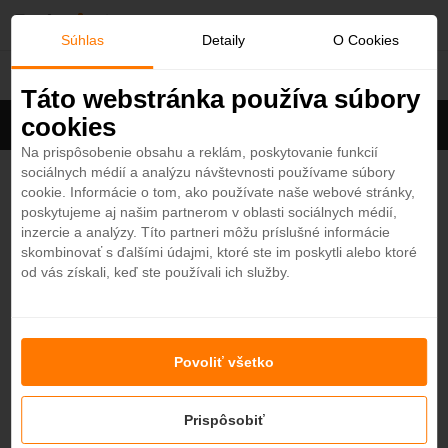
O
Súhlas
Detaily
O Cookies
Omán
b
Táto webstránka používa súbory
cookies
Filter
ľ
Cena na osobu
Zoradiť
Na prispôsobenie obsahu a reklám, poskytovanie funkcií
sociálnych médií a analýzu návštevnosti používame súbory
Zobrazených
1
z 12 hotelov
Zobraziť všetky
ú
cookie. Informácie o tom, ako používate naše webové stránky,
poskytujeme aj našim partnerom v oblasti sociálnych médií,
b
dusitD2 Naseem Resort Jabal Akhdar 4*
inzercie a analýzy. Títo partneri môžu príslušné informácie
4,3
skombinovať s ďalšími údajmi, ktoré ste im poskytli alebo ktoré
Omán - Púštny hotel
od vás získali, keď ste používali ich služby.
e
n
Nenašli ste hotel podľa svojich predstáv?
Skúste sa pozrieť na ďalšie hotely v našej ponuke.
Povoliť všetko
Zobraziť hotely
é
Prispôsobiť