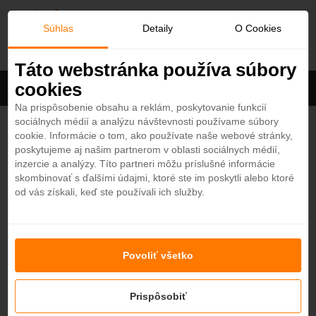
O
Súhlas
Detaily
O Cookies
Karibik
b
Táto webstránka používa súbory
cookies
Filter
ľ
Cena na osobu
Zoradiť
Na prispôsobenie obsahu a reklám, poskytovanie funkcií
sociálnych médií a analýzu návštevnosti používame súbory
Zobrazených
1
z 5 hotelov
Zobraziť všetky
ú
cookie. Informácie o tom, ako používate naše webové stránky,
poskytujeme aj našim partnerom v oblasti sociálnych médií,
b
Bougainvillea Barbados 4*
inzercie a analýzy. Títo partneri môžu príslušné informácie
4,3
skombinovať s ďalšími údajmi, ktoré ste im poskytli alebo ktoré
Karibik - Plážový hotel
od vás získali, keď ste používali ich služby.
e
BARBADOS
n
Povoliť všetko
Nenašli ste hotel podľa svojich predstáv?
é
Skúste sa pozrieť na ďalšie hotely v našej ponuke.
Zobraziť hotely
Prispôsobiť