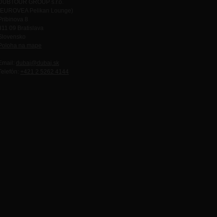
DUBTOUR GROUP s.r.o.
(EUROVEA Pelikan Lounge)
Pribinova 8
811 09 Bratislava
Slovensko
Poloha na mape
Email:
dubaj@dubaj.sk
Telefón:
+421 2 5262 4144