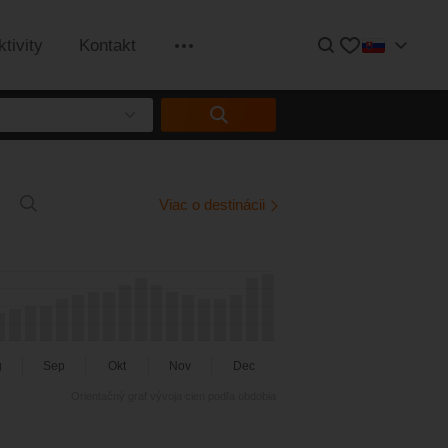
Hľadať
Obľúbené
ktivity
Kontakt
Informácie
n
Viac o destinácii
g
Sep
Okt
Nov
Dec
Orientačný graf vývoja cien podľa obdobia