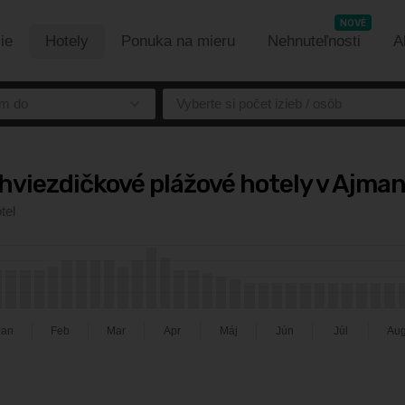
NOVÉ
ie
Hotely
Ponuka na mieru
Nehnuteľnosti
A
m do
Vyberte si počet izieb / osôb
hviezdičkové plážové hotely v Ajma
tel
Jan
Feb
Mar
Apr
Máj
Jún
Júl
Au