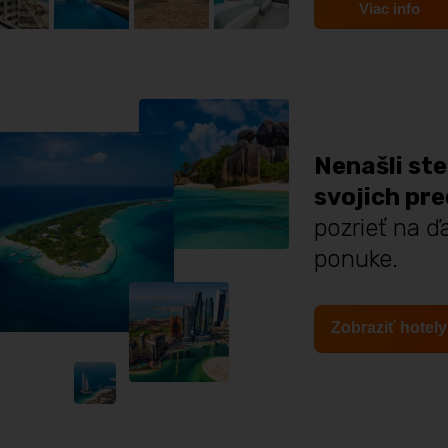
Viac info
Nenašli ste
svojich pr
pozrieť na ďa
ponuke.
Zobraziť hotely