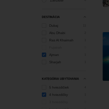
Zanzibar
6
DESTINÁCIA
Dubaj
11
Abu Dhabi
2
Ras Al Khaimah
1
Fujairah
0
Ajman
1
Sharjah
1
KATEGÓRIA UBYTOVANIA
5 hviezdičiek
4
4 hviezdičky
1
3 hviezdičky
0