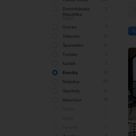
Dominikánska
1
Republika
Egypt
0
Grécko
3
A
Taliansko
15
Španielsko
17
Tunisko
1
Karibik
1
Emiráty
16
Maledivy
23
Seychely
11
Maurícius
18
Omán
0
Qatar
0
Turecko
0