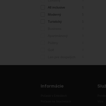
Luxusný
0
All inclusive
1
Moderný
1
Turistický
1
Business
0
Apartmánový
0
Púštny
0
Golf
0
Len pre dospelých
0
Informácie
Slu
Počasie v Emirátoch
Poiste
Počasie na Seychelách
Víza