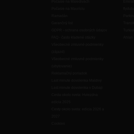
Počasie na Maledivách
Emirat
Počasie na Mauríciu
flydub
Ramadán
Parkov
Garančný list
Transf
GDPR - ochrana osobných údajov
Turkis
FAQ - často kladené otázky
Ahlan 
Všeobecné zmluvné podmienky
(zájazd)
Všeobecné zmluvné podmienky
(ubytovanie)
Reklamačný poriadok
Last minute dovolenka Maldivy
Last minute dovolenka v Dubaji
Cesta okolo sveta: Hviezdna
edícia 2025
Cesty okolo sveta: edícia 2026 a
2027
Cookies