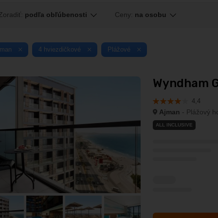
Zoradiť:
podľa obľúbenosti
Ceny:
na osobu
jman
4 hviezdičkové
Plážové
Wyndham Ga
4,4
Ajman
- Plážový ho
ALL INCLUSIVE