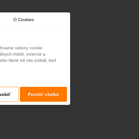
O Cookies
užívame súbory cookie.
lnych médií, inzercie a
ebo ktoré od vás získali, keď
sobiť
Povoliť všetko