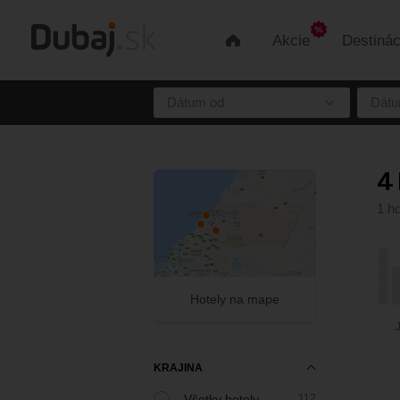
Akcie
Destinác
Úvod
Dátum od
Dátu
4 
1 ho
Hotely na mape
KRAJINA
Všetky hotely
112