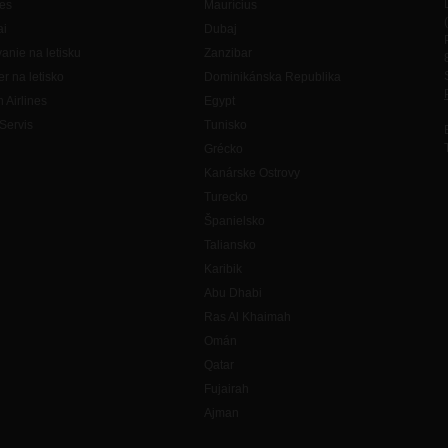
es
Maurícius
ai
Dubaj
anie na letisku
Zanzibar
er na letisko
Dominikánska Republika
h Airlines
Egypt
Servis
Tunisko
Grécko
Kanárske Ostrovy
Turecko
Španielsko
Taliansko
Karibik
Abu Dhabi
Ras Al Khaimah
Omán
Qatar
Fujairah
Ajman