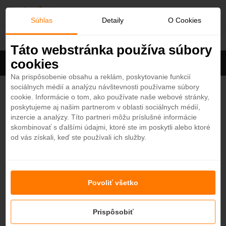
O
Súhlas
Detaily
O Cookies
Tunisko
b
Táto webstránka používa súbory
cookies
Filter
ľ
Cena na osobu
Zoradiť
Na prispôsobenie obsahu a reklám, poskytovanie funkcií
sociálnych médií a analýzu návštevnosti používame súbory
Zobrazených
1
z 18 hotelov
Zobraziť všetky
ú
cookie. Informácie o tom, ako používate naše webové stránky,
poskytujeme aj našim partnerom v oblasti sociálnych médií,
b
El Ksar Resort & Thalasso 4*
inzercie a analýzy. Títo partneri môžu príslušné informácie
4
skombinovať s ďalšími údajmi, ktoré ste im poskytli alebo ktoré
Tunisko - Plážový hotel
od vás získali, keď ste používali ich služby.
e
SOUSSE
n
Povoliť všetko
Nenašli ste hotel podľa svojich predstáv?
é
Skúste sa pozrieť na ďalšie hotely v našej ponuke.
Zobraziť hotely
Prispôsobiť