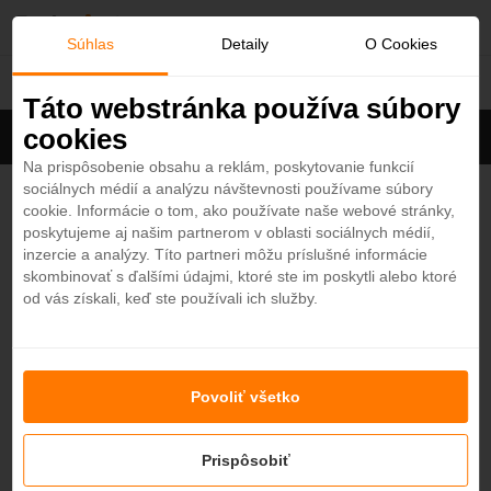
O
Súhlas
Detaily
O Cookies
Emiráty
b
Táto webstránka používa súbory
cookies
Filter
ľ
Zoradiť
Na prispôsobenie obsahu a reklám, poskytovanie funkcií
sociálnych médií a analýzu návštevnosti používame súbory
ú
Al Ain City Tour
cookie. Informácie o tom, ako používate naše webové stránky,
4,4
poskytujeme aj našim partnerom v oblasti sociálnych médií,
Al Ain - Výlet so sprievodcom
b
inzercie a analýzy. Títo partneri môžu príslušné informácie
SPRIEVODCA
skombinovať s ďalšími údajmi, ktoré ste im poskytli alebo ktoré
od
92
$
8h
od vás získali, keď ste používali ich služby.
e
Aktivity na mape
n
Objavte najznámejšie aktivity, atrakcie a výlety.
Zobraziť
Povoliť všetko
é
Prispôsobiť