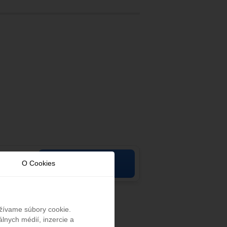
aimah 15 AED/izba/noc).
Zobraziť ceny
O Cookies
užívame súbory cookie.
lnych médií, inzercie a