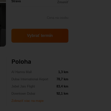
Strava
Zmeniť
Cena na osobu
Vybrať termín
Poloha
Al Hamra Mall
1,3 km
Dubai International Airport
78,7 km
Jebel Jais Flight
83,4 km
Downtown Dubai
92,1 km
Zobraziť viac na mape