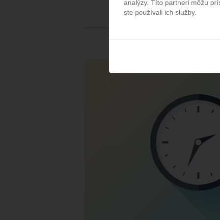
analýzy. Títo partneri môžu prí
ste používali ich služby.