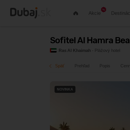
Akcie
Destinác
Úvod
Sofitel Al Hamra Beach Resort 5*
Sofitel Al Hamra Bea
Ras Al Khaimah
- Plážový hotel
Ras Al Khaimah
- Plážový hotel
Späť
Prehľad
Popis
Cenn
NOVINKA