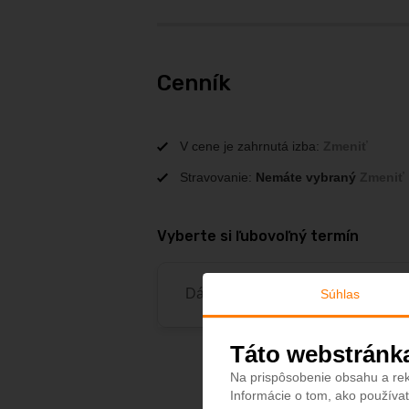
hotel 15 AED/izba/no
Adresa hotela
Vienna Street, Al Ha
Cenník
V cene je zahrnutá izba:
Zmeniť
Stravovanie:
Nemáte vybraný
Zmeniť
Vyberte si ľubovoľný termín
Dátum od
Dá
Súhlas
Táto webstránk
Na prispôsobenie obsahu a rek
Informácie o tom, ako používat