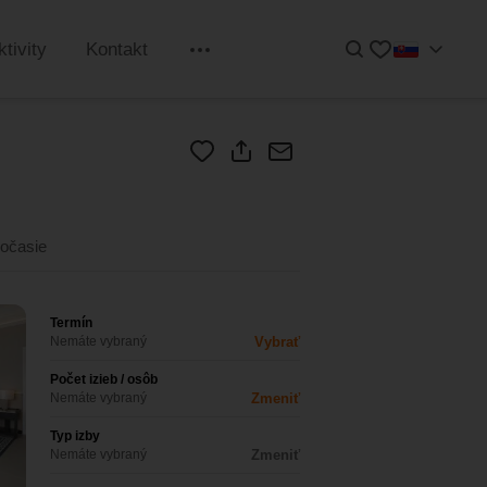
Hľadať
Obľúbené
ktivity
Kontakt
Informácie
Vybrať termín
Kontakt
Cena na osobu
očasie
Termín
Nemáte vybraný
Vybrať
Počet izieb / osôb
Nemáte vybraný
Zmeniť
Typ izby
Nemáte vybraný
Zmeniť