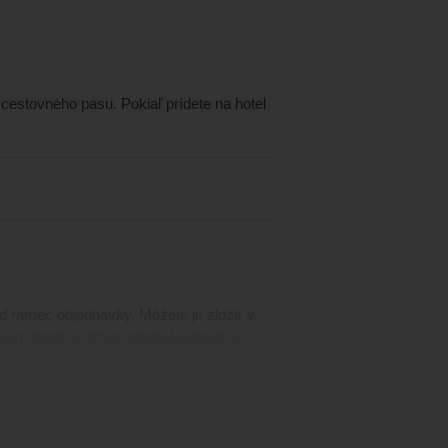
l cestovného pasu. Pokiaľ prídete na hotel
 nad rámec objednávky. Môžete ju zložiť v
 Vám hotel vyučtuje zálohu/výdavok v
atiť pobytovú taxu „
Tourism Dirham
“.
a (Dubaj: 3* hotel 10 AED/izba/noc, 4*