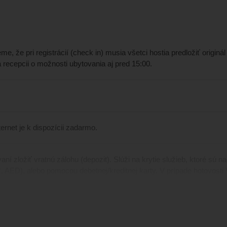
me, že pri registrácií (check in) musia všetci hostia predložiť originá
a recepcii o možnosti ubytovania aj pred 15:00.
ternet je k dispozícii zadarmo.
vaní zložiť vratnú zálohu (depozit). Slúži na krytie služieb, ktoré sú
 AED), alebo pomocou debetnej/kreditnej karty. V prípade hotovosti
m (AED), ktorú si môžete zameniť v zmenárňach na letisku.
ný v emirátoch
Dubaj
,
Abu Dhabi
a
Ras Al Khaimah
je povinný zapl
 na mieste pri odchode z hotela.
Suma závisí od kategórie ubytovani