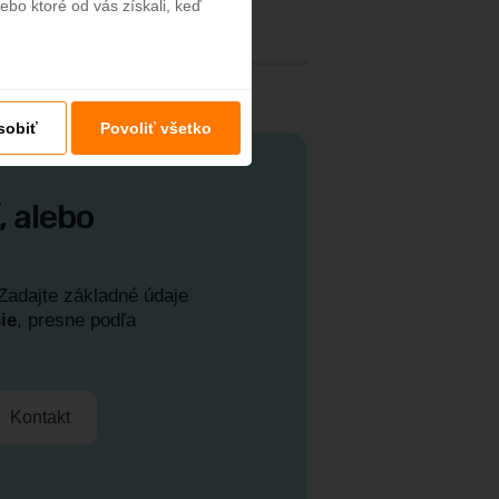
ebo ktoré od vás získali, keď
sobiť
Povoliť všetko
, alebo
Zadajte základné údaje
ie
, presne podľa
Kontakt