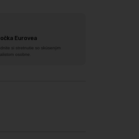
očka Eurovea
nite si stretnutie so skúseným
alistom osobne.