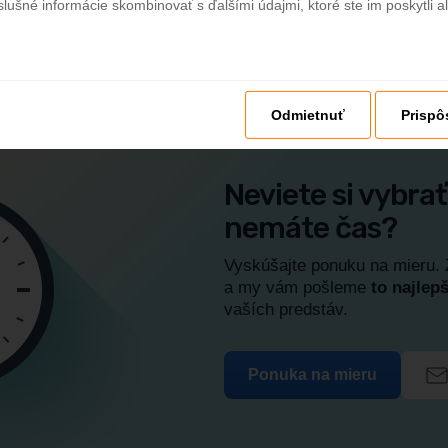
slušné informácie skombinovať s ďalšími údajmi, ktoré ste im poskytli al
Odmietnuť
Prispô
Neviete si vybrať
nemáte čas?
Vyskúšajte ponuku na mieru. 
a my vám pošleme
to najlepš
vaších predstáv.
Ponuka na mieru