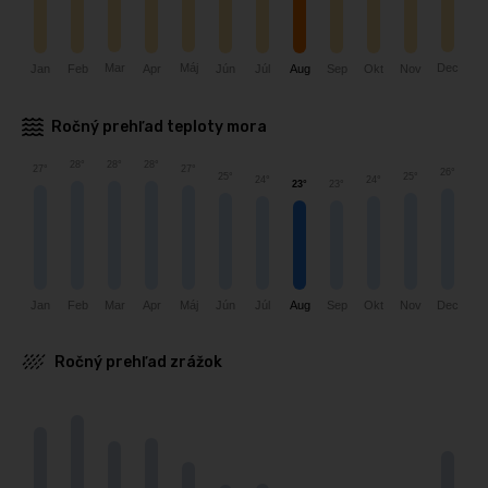
Mar
Dec
Máj
Jún
Sep
Jan
Feb
Apr
Nov
Okt
Júl
Aug
Ročný prehľad teploty mora
28°
28°
28°
27°
27°
26°
25°
25°
24°
24°
23°
23°
Júl
Okt
Dec
Feb
Mar
Apr
Aug
Sep
Jún
Nov
Jan
Máj
Ročný prehľad zrážok