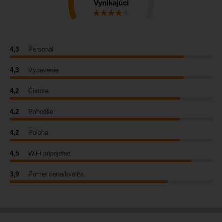
Vynikajúci
4,3
Personál
4,3
Vybavenie
4,2
Čistota
4,2
Pohodlie
4,2
Poloha
4,5
WiFi pripojenie
3,9
Pomer cena/kvalita