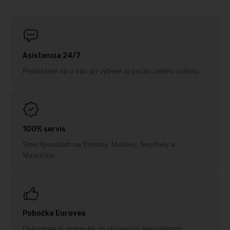
Asistencia 24/7
Postaráme sa o vás pri výbere aj počas celého pobytu.
100% servis
Sme špecialisti na Emiráty, Maldivy, Seychely a
Maurícius.
Pobočka Eurovea
Dohodnite si stretnutie so skúseným špecialistom