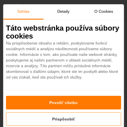
O
Súhlas
Detaily
O Cookies
b
Späť
Táto webstránka používa súbory
InterContinental Mauritius Resort
cookies
ľ
Balaclava Fort 5*
Na prispôsobenie obsahu a reklám, poskytovanie funkcií
Maurícius - Plážový hotel
sociálnych médií a analýzu návštevnosti používame súbory
ú
4,1
cookie. Informácie o tom, ako používate naše webové stránky,
poskytujeme aj našim partnerom v oblasti sociálnych médií,
b
inzercie a analýzy. Títo partneri môžu príslušné informácie
skombinovať s ďalšími údajmi, ktoré ste im poskytli alebo ktoré
od vás získali, keď ste používali ich služby.
e
n
+22
Povoliť všetko
é
Prispôsobiť
1577
od
Cena na osobu
€