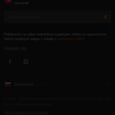
na email
Prihlásením na odber newslettera vyjadrujete súhlas so spracovaním
Vašich osobných udajov v súlade s
nariadením GDPR
Sledujte nás
F
I
Slovensko
a
n
(EUR)
c
s
© 1990 - 2026 Prevádzkovateľom Dubaj.sk je DUBTOUR GROUP
s.r.o. Všetky práva vyhradené.
e
t
Verzia stránky pre počítače