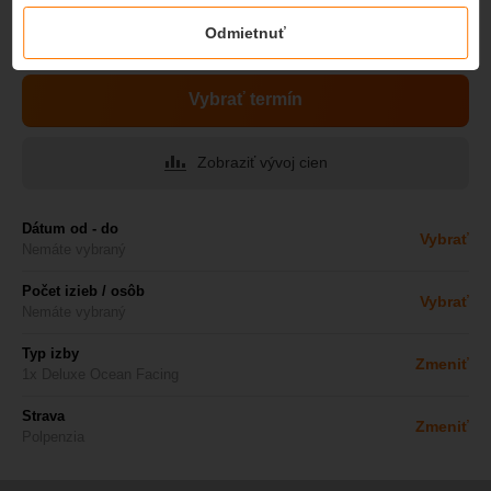
Uvedená cena je platná v období
Odmietnuť
od
29.7.
2026 do
1.10.
2026
Vybrať termín
Zobraziť vývoj cien
Dátum od - do
Vybrať
Nemáte vybraný
Počet izieb / osôb
Vybrať
Nemáte vybraný
Typ izby
Zmeniť
1x Deluxe Ocean Facing
Strava
Zmeniť
Polpenzia