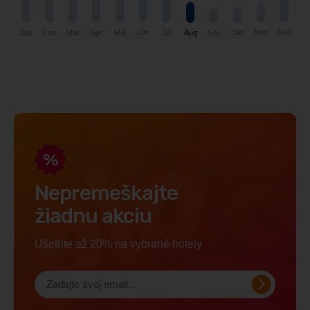
Jún
Nov
Dec
Okt
Jan
Sep
Feb
Mar
Máj
Aug
Apr
Júl
Nepremeškajte
žiadnu akciu
Ušetrite až 20% na vybrané hotely