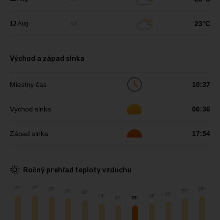
23°C
12
Aug
ST
Východ a západ slnka
Miestny čas
10:37
Východ slnka
06:36
Západ slnka
17:54
Ročný prehľad teploty vzduchu
29°
29°
28°
28°
27°
27°
26°
25°
24°
24°
23°
23°