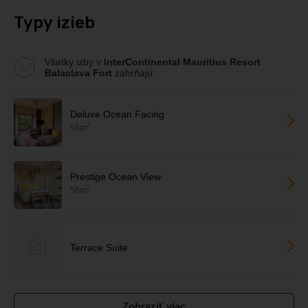
Typy izieb
Všetky izby v
InterContinental Mauritius Resort
Balaclava Fort
zahŕňajú:
Deluxe Ocean Facing
2
56m
Prestige Ocean View
2
56m
Terrace Suite
Zobraziť viac