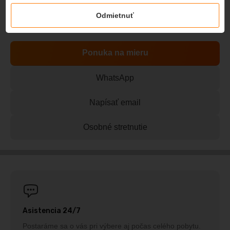
Cena na vyžiadanie
Odmietnuť
Ušetrite až 20%. Kontaktujte nás.
Ponuka na mieru
WhatsApp
Napísať email
Osobné stretnutie
Asistencia 24/7
Postaráme sa o vás pri výbere aj počas celého pobytu.