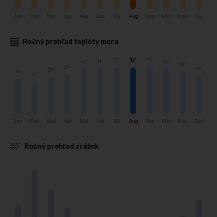
Feb
Jún
Nov
Jan
Máj
Okt
Júl
Aug
Sep
Mar
Dec
Apr
Ročný prehľad teploty mora
33°
32°
32°
31°
31°
31°
29°
27°
26°
25°
24°
22°
Feb
Jan
Mar
Dec
Apr
Nov
Máj
Jún
Okt
Júl
Aug
Sep
Ročný prehľad zrážok