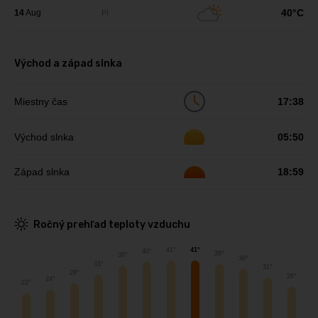
40°C
14
Aug
PI
Východ a západ slnka
Miestny čas
17:38
Východ slnka
05:50
Západ slnka
18:59
Ročný prehľad teploty vzduchu
41°
41°
40°
39°
38°
36°
33°
31°
28°
26°
24°
22°