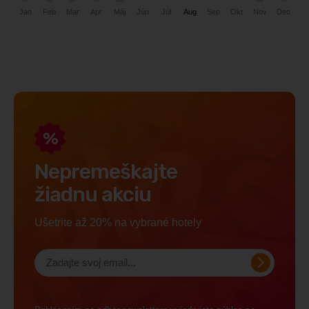
Jan
Nov
Máj
Dec
Feb
Jún
Júl
Aug
Sep
Okt
Mar
Apr
Nepremeškajte
žiadnu akciu
Ušetrite až 20% na vybrané hotely