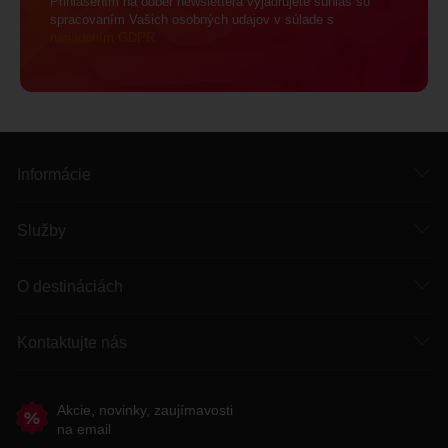
Prihlásením na odber newslettera vyjadrujete súhlas so
spracovaním Vašich osobných udajov v súlade s
nariadením GDPR
Informácie
Služby
O destináciách
Kontaktujte nás
Akcie, novinky, zaujímavosti
na email