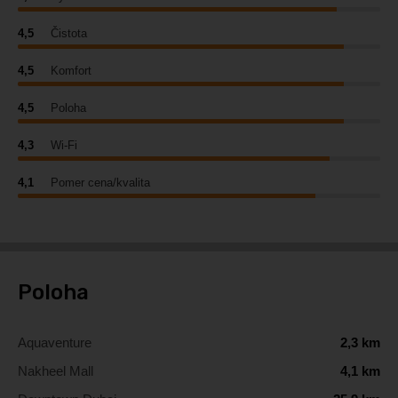
4,5
Čistota
4,5
Komfort
4,5
Poloha
4,3
Wi-Fi
4,1
Pomer cena/kvalita
Poloha
Aquaventure
2,3 km
Nakheel Mall
4,1 km