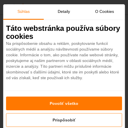
O
Súhlas
Detaily
O Cookies
b
Späť
Táto webstránka používa súbory
Th8 Palm Dubai Beach Resort
cookies
ľ
Vignette Collection 5*
Na prispôsobenie obsahu a reklám, poskytovanie funkcií
Dubaj - Plážový hotel
sociálnych médií a analýzu návštevnosti používame súbory
ú
4,2
cookie. Informácie o tom, ako používate naše webové stránky,
poskytujeme aj našim partnerom v oblasti sociálnych médií,
ODPORÚČAME
b
inzercie a analýzy. Títo partneri môžu príslušné informácie
skombinovať s ďalšími údajmi, ktoré ste im poskytli alebo ktoré
od vás získali, keď ste používali ich služby.
e
n
Povoliť všetko
é
+38
Prispôsobiť