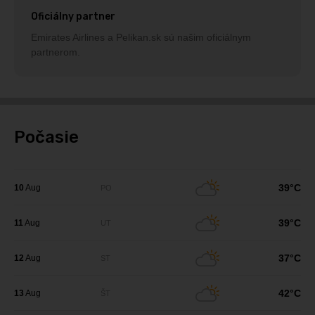
Oficiálny partner
Emirates Airlines a Pelikan.sk sú našim oficiálnym
partnerom.
Počasie
39°C
10
Aug
PO
39°C
11
Aug
UT
37°C
12
Aug
ST
42°C
13
Aug
ŠT