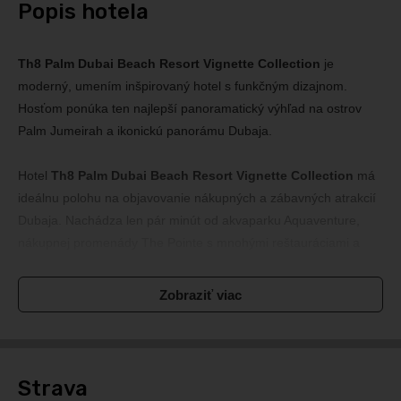
Popis hotela
Th8 Palm Dubai Beach Resort Vignette Collection
je
moderný, umením inšpirovaný hotel s funkčným dizajnom.
Hosťom ponúka ten najlepší panoramatický výhľad na ostrov
Palm Jumeirah a ikonickú panorámu Dubaja.
Hotel
Th8 Palm Dubai Beach Resort Vignette Collection
má
ideálnu polohu na objavovanie nákupných a zábavných atrakcií
Dubaja. Nachádza len pár minút od akvaparku Aquaventure,
nákupnej promenády The Pointe s mnohými reštauráciami a
fontánami zapísanými v Guinessovej knihe rekordov. Neďaleko
hotela sa nachádza aj nové nákupné centrum Nakheel Mall s
Zobraziť viac
vyhliadkou The View at the Palm.
Hotel ponúka ubytovanie v 161 moderne zariadených izbách a
apartmánoch. K vybaveniu hotela patrí reštaurácia a bar Envy,
Strava
lobby bar EllaMia, fitnes centrum, rodinný bazén, plážový klub