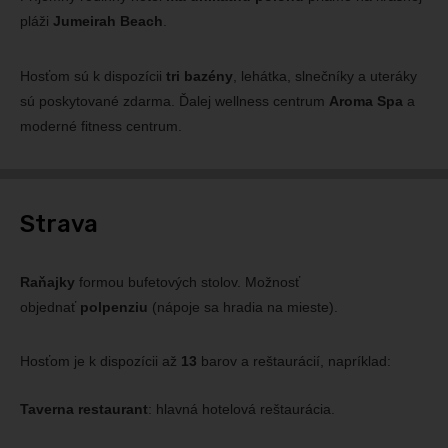
pláži
Jumeirah Beach
.
Hosťom sú k dispozícii
tri bazény
, lehátka, slnečníky a uteráky
sú poskytované zdarma. Ďalej wellness centrum
Aroma Spa
a
moderné fitness centrum.
Strava
Raňajky
formou bufetových stolov. Možnosť
objednať
polpenziu
(nápoje sa hradia na mieste).
Hosťom je k dispozícii až
13
barov a reštaurácií, napríklad:
Taverna restaurant
: hlavná hotelová reštaurácia.