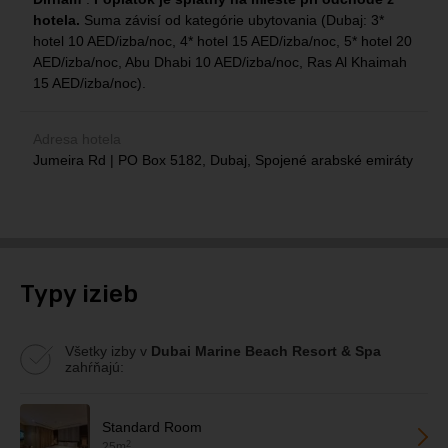
hotela.
Suma závisí od kategórie ubytovania (Dubaj: 3*
hotel 10 AED/izba/noc, 4* hotel 15 AED/izba/noc, 5* hotel 20
AED/izba/noc, Abu Dhabi 10 AED/izba/noc, Ras Al Khaimah
15 AED/izba/noc).
Adresa hotela
Jumeira Rd | PO Box 5182, Dubaj, Spojené arabské emiráty
Typy izieb
Všetky izby v
Dubai Marine Beach Resort & Spa
zahŕňajú:
Standard Room
2
25m