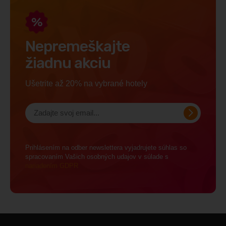
Nepremeškajte
žiadnu akciu
Ušetrite až 20% na vybrané hotely
Prihlásením na odber newslettera vyjadrujete súhlas so
spracovaním Vašich osobných udajov v súlade s
nariadením GDPR