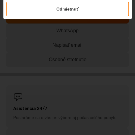
Odmietnuť
Ponuka na mieru
WhatsApp
Napísať email
Osobné stretnutie
Asistencia 24/7
Postaráme sa o vás pri výbere aj počas celého pobytu.