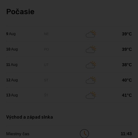
Počasie
39°C
9
Aug
NE
39°C
10
Aug
PO
38°C
11
Aug
UT
40°C
12
Aug
ST
41°C
13
Aug
ŠT
Východ a západ slnka
Miestny čas
11:43