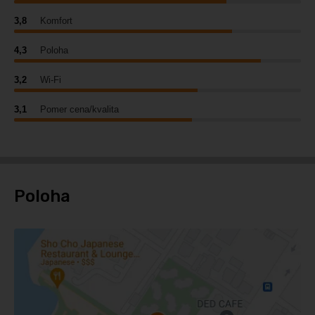
3,8
Komfort
4,3
Poloha
3,2
Wi-Fi
3,1
Pomer cena/kvalita
Poloha