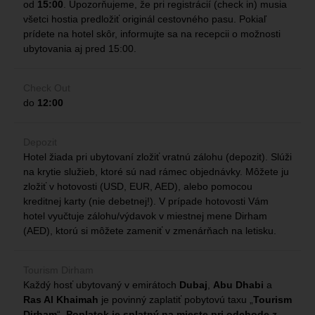
od
15:00
. Upozorňujeme, že pri registrácií (check in) musia
všetci hostia predložiť originál cestovného pasu. Pokiaľ
prídete na hotel skôr, informujte sa na recepcii o možnosti
ubytovania aj pred 15:00.
Check Out
do
12:00
Depozit
Hotel žiada pri ubytovaní zložiť vratnú zálohu (depozit). Slúži
na krytie služieb, ktoré sú nad rámec objednávky. Môžete ju
zložiť v hotovosti (USD, EUR, AED), alebo pomocou
kreditnej karty (nie debetnej!). V prípade hotovosti Vám
hotel vyučtuje zálohu/výdavok v miestnej mene Dirham
(AED), ktorú si môžete zameniť v zmenárňach na letisku.
Tourism Dirham
Každý hosť ubytovaný v emirátoch
Dubaj
,
Abu Dhabi
a
Ras Al Khaimah
je povinný zaplatiť pobytovú taxu „
Tourism
Dirham
“.
Poplatok je splatný na mieste pri odchode z