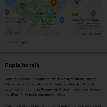
Zobraziť mapu
Popis hotela
Hotel ma
ideálnu polohu
v blízkosti hlavných atrakcií mesta.
Nachádza sa na začiatku pláže
Jumeirah Beach
,
10
minút
autom od centra mesta
Downtown Dubai
, finančníckej štvrte a
iba
15
minút od medzinárodného letiska.
Príjemný rodinný hotel
má unikátnu polohu
priamo na krásnej