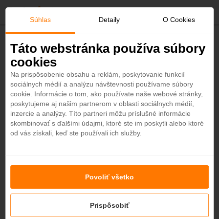
O
Súhlas
Detaily
O Cookies
b
Späť
Táto webstránka používa súbory
Dubai Marine Beach Resort & Spa 5*
cookies
ľ
Dubaj - Plážový hotel
Na prispôsobenie obsahu a reklám, poskytovanie funkcií
3,7
sociálnych médií a analýzu návštevnosti používame súbory
ú
cookie. Informácie o tom, ako používate naše webové stránky,
poskytujeme aj našim partnerom v oblasti sociálnych médií,
b
inzercie a analýzy. Títo partneri môžu príslušné informácie
skombinovať s ďalšími údajmi, ktoré ste im poskytli alebo ktoré
od vás získali, keď ste používali ich služby.
e
n
+14
Povoliť všetko
é
Prispôsobiť
Cena na vyžiadanie
Ušetrite až 20%. Kontaktujte nás.