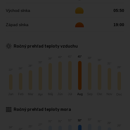
Východ slnka
05:50
Západ slnka
19:00
Ročný prehľad teploty vzduchu
41°
41°
40°
39°
38°
36°
33°
31°
28°
26°
24°
22°
Feb
Jún
Nov
Jan
Máj
Okt
Júl
Aug
Sep
Mar
Dec
Apr
Ročný prehľad teploty mora
33°
32°
32°
31°
31°
31°
29°
27°
26°
25°
24°
22°