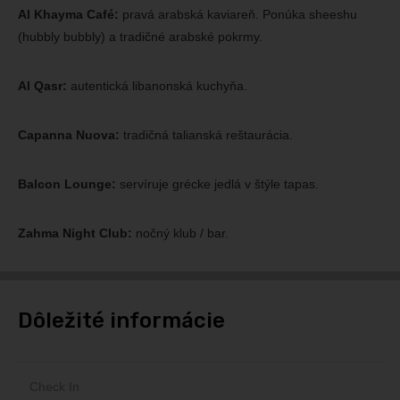
Al Khayma Café:
pravá arabská kaviareň. Ponúka sheeshu
(hubbly bubbly) a tradičné arabské pokrmy.
Al Qasr:
autentická libanonská kuchyňa.
Capanna Nuova:
tradičná talianská reštaurácia.
Balcon Lounge:
servíruje grécke jedlá v štýle tapas.
Zahma Night Club:
nočný klub / bar.
Dôležité informácie
Check In