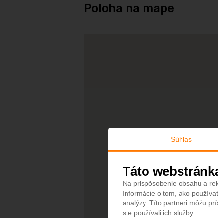
Poloha na mape
Súhlas
Táto webstránk
Na prispôsobenie obsahu a rek
Informácie o tom, ako používat
analýzy. Títo partneri môžu prí
ste používali ich služby.