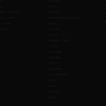
es
Maurícius
ai
Dubaj
anie na letisku
Zanzibar
er na letisko
Dominikánska Republika
h Airlines
Egypt
Servis
Tunisko
Grécko
Kanárske Ostrovy
Turecko
Španielsko
Taliansko
Karibik
Abu Dhabi
Ras Al Khaimah
Omán
Qatar
Fujairah
Ajman