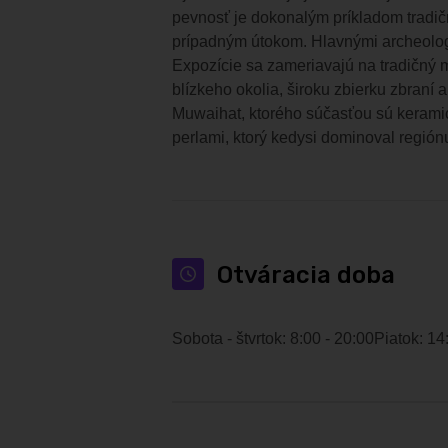
pevnosť je dokonalým príkladom tradičn
prípadným útokom. Hlavnými archeolog
Expozície sa zameriavajú na tradičný m
blízkeho okolia, široku zbierku zbraní
Muwaihat, ktorého súčasťou sú kerami
perlami
, ktorý kedysi dominoval región
Otváracia doba
Sobota - štvrtok: 8:00 - 20:00
Piatok: 14