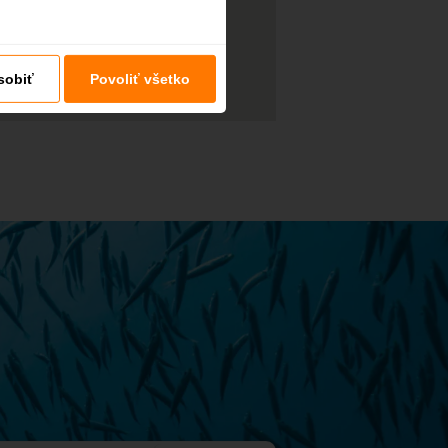
sobiť
Povoliť všetko