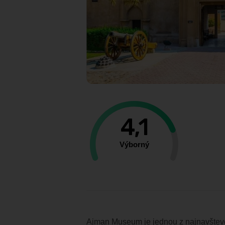
4,1
Výborný
Ajman Museum je jednou z najnavštevov