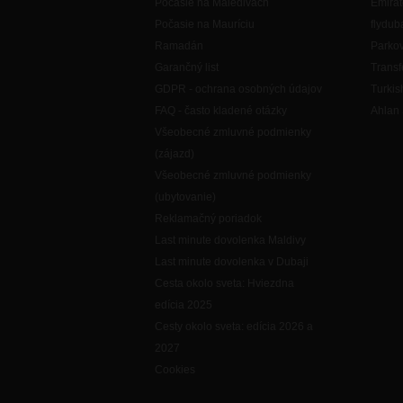
Počasie na Maledivách
Emirat
Počasie na Mauríciu
flydub
Ramadán
Parkov
Garančný list
Transf
GDPR - ochrana osobných údajov
Turkis
FAQ - často kladené otázky
Ahlan 
Všeobecné zmluvné podmienky
(zájazd)
Všeobecné zmluvné podmienky
(ubytovanie)
Reklamačný poriadok
Last minute dovolenka Maldivy
Last minute dovolenka v Dubaji
Cesta okolo sveta: Hviezdna
edícia 2025
Cesty okolo sveta: edícia 2026 a
2027
Cookies