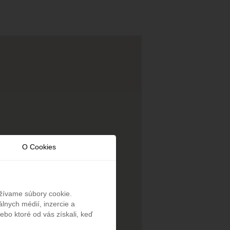
O Cookies
užívame súbory cookie.
lnych médií, inzercie a
ebo ktoré od vás získali, keď