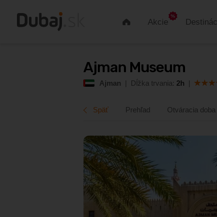
Akcie
Destinác
Úvod
Ajman Museum
Ajman Museum
4,1
Ajman
|
Dĺžka trvania:
2h
|
Ajman
|
Dĺžka trvania:
2h
|
Späť
Prehľad
Otváracia doba