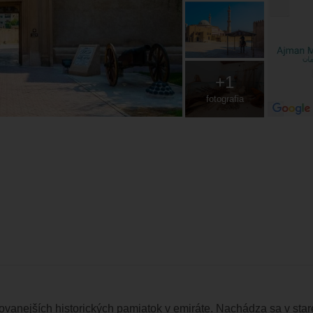
+1
fotografia
anejších historických pamiatok v emiráte. Nachádza sa v stare