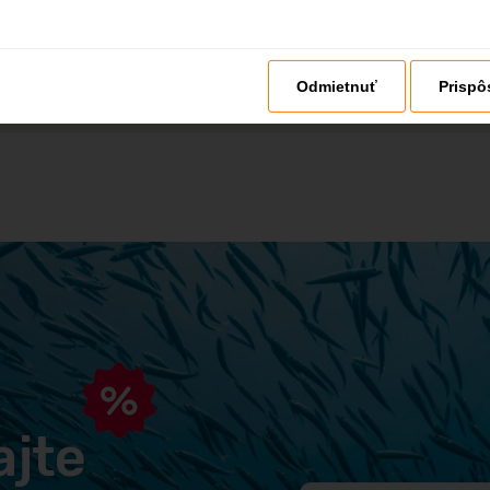
Odmietnuť
Prispô
jte