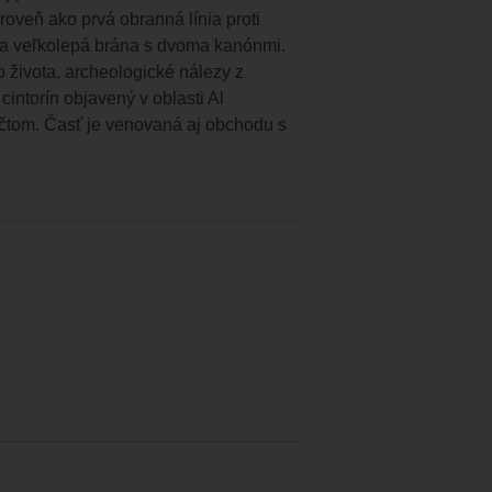
roveň ako prvá obranná línia proti
 a veľkolepá brána s dvoma kanónmi.
 života, archeologické nálezy z
intorín objavený v oblasti Al
čtom. Časť je venovaná aj obchodu s