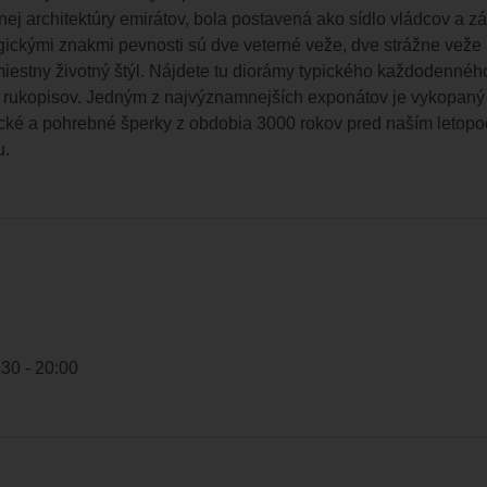
ej architektúry emirátov, bola postavená ako sídlo vládcov a zá
ickými znakmi pevnosti sú dve veterné veže, dve strážne veže
iestny životný štýl. Nájdete tu diorámy typického každodenného
 a rukopisov. Jedným z najvýznamnejších exponátov je vykopaný c
cké a pohrebné šperky z obdobia 3000 rokov pred naším letopo
u.
:30 - 20:00