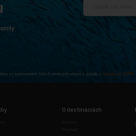
u
otely
súhlas so spracovaním Vašich osobných udajov v súlade s
nariadením GDPR
žby
O destináciách
nie
Maledivy
Seychely