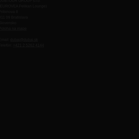
DUBTOUR GROUP s.r.o.
(EUROVEA Pelikan Lounge)
Pribinova 8
811 09 Bratislava
Slovensko
Poloha na mape
Email:
dubaj@dubaj.sk
Telefón:
+421 2 5262 4144