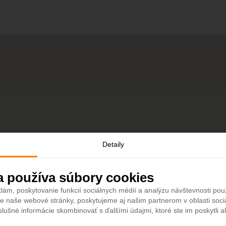
Detaily
a používa súbory cookies
lám, poskytovanie funkcií sociálnych médií a analýzu návštevnosti po
e naše webové stránky, poskytujeme aj našim partnerom v oblasti sociá
slušné informácie skombinovať s ďalšími údajmi, ktoré ste im poskytli al