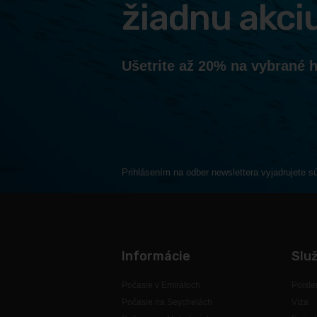
žiadnu akci
Ušetrite až 20% na vybrané h
Prihlásením na odber newslettera vyjadrujete 
Informácie
Slu
Počasie v Emirátoch
Poiste
Počasie na Seychelách
Víza