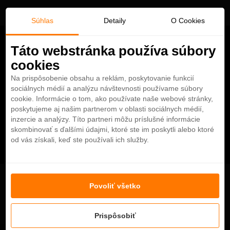
Súhlas
Detaily
O Cookies
Táto webstránka používa súbory
cookies
Na prispôsobenie obsahu a reklám, poskytovanie funkcií
sociálnych médií a analýzu návštevnosti používame súbory
cookie. Informácie o tom, ako používate naše webové stránky,
poskytujeme aj našim partnerom v oblasti sociálnych médií,
inzercie a analýzy. Títo partneri môžu príslušné informácie
skombinovať s ďalšími údajmi, ktoré ste im poskytli alebo ktoré
od vás získali, keď ste používali ich služby.
One & Only Le Saint Géran
Povoliť všetko
Prispôsobiť