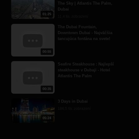
The Sky | Atlantis The Palm,
Dubai
01:25
11,4 tis. zobrazení
The Dubai Fountain,
Downtown Dubai - Najväčšia
tancujúca fontána na svete!
00:55
Seafire Steakhouse : Najlepší
steakhouse v Dubaji - Hotel
Atlantis The Palm
00:35
3 Days in Dubai
186,5 tis. zobrazení
05:24