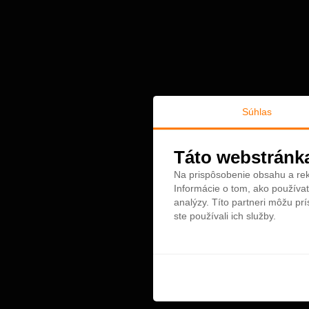
Súhlas
Táto webstránk
Na prispôsobenie obsahu a rek
Informácie o tom, ako používat
analýzy. Títo partneri môžu prí
ste používali ich služby.