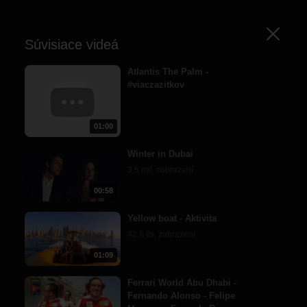
Zatvoriť
Súvisiace videá
Atlantis The Palm -
#viaczazitkov
01:00
Winter in Dubai
3,5 mil. zobrazení
00:58
Yellow boat - Aktivita
42,8 tis. zobrazení
01:09
Ferrari World Abu Dhabi -
Fernando Alonso - Felipe