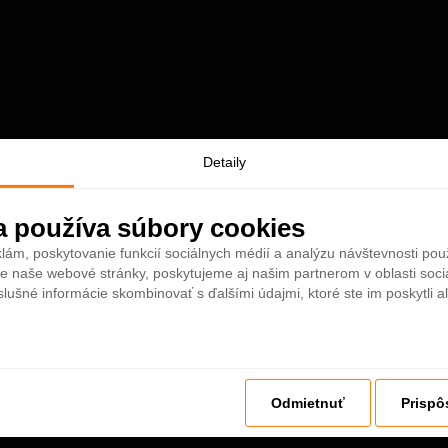
Detaily
a používa súbory cookies
lám, poskytovanie funkcií sociálnych médií a analýzu návštevnosti po
e naše webové stránky, poskytujeme aj našim partnerom v oblasti sociá
slušné informácie skombinovať s ďalšími údajmi, ktoré ste im poskytli al
Odmietnuť
Prispô