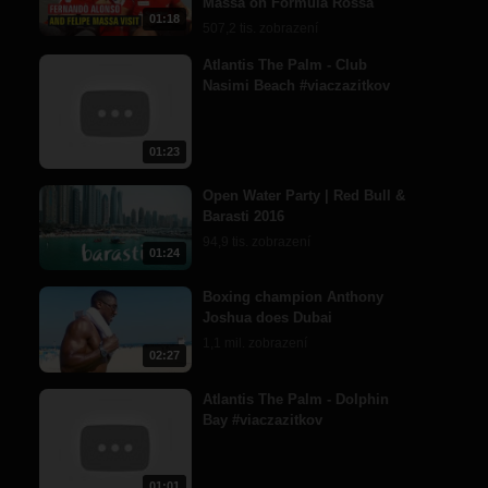
Massa on Formula Rossa
01:18
507,2 tis. zobrazení
Atlantis The Palm - Club
Nasimi Beach #viaczazitkov
01:23
Open Water Party | Red Bull &
Barasti 2016
94,9 tis. zobrazení
01:24
Boxing champion Anthony
Joshua does Dubai
1,1 mil. zobrazení
02:27
Atlantis The Palm - Dolphin
Bay #viaczazitkov
01:01