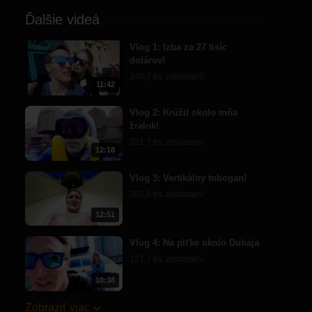
Ďalšie videá
Vlog 1: Izba za 27 tisíc
dolárov!
240,7 tis. zobrazení
11:42
Vlog 2: Krúžil okolo mňa
žralok!
221,7 tis. zobrazení
12:18
Vlog 3: Vertikálny tobogan!
202,8 tis. zobrazení
12:51
Vlog 4: Na plťke okolo Dubaja
127,7 tis. zobrazení
10:38
Zobraziť viac